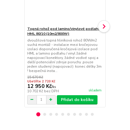
Topná rohož pod lamino/vinylové podlahy
Topná rohož
HML 80/10 (10m2/800W)
HML 80/8 (
dvoužilová topná hliníková rohož 80W/m2
dvoužilová 
suchá montáž - instalace mezi kročejovou
suchá montáž
izolaci doporučená kročejová izolace pod
izolaci dopo
HML a lamino podlahu / vinyl žádné
HML a lamino
napojovací konektory, žádné vodivé spoj a
napojovací k
další potenciální zdroje poruchy ,pouze
další potenc
jeden studený (napojovací) konec délky 3m
jeden stude
! bezpečná insta...
! bezpečná in
15 670 Kč
12 176 Kč
Ušetříte 2 720 Kč
Ušetříte 2 11
12 950 Kč
10 063 
/
ks
skladem
10 702 Kč
bez DPH
8 317 Kč
bez
Přidat do košíku