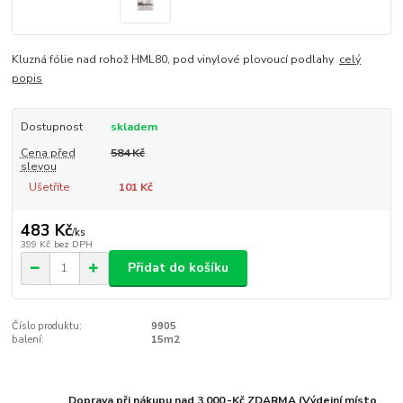
Kluzná fólie nad rohož HML80, pod vinylové plovoucí podlahy
celý
popis
Dostupnost
skladem
Cena před
584 Kč
slevou
Ušetříte
101 Kč
483 Kč
/
ks
399 Kč
bez DPH
Přidat do košíku
Číslo produktu:
9905
balení:
15m2
Doprava při nákupu nad 3.000,-Kč ZDARMA (Výdejní místo