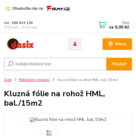
0
ks
tel.: 596 619 138
za
0,00 Kč
9.00 hod - 15.00 hod.
Menu
Hledat
Úvod
Podlahové vytápění
Kluzná fólie na rohož HML, bal./15m2
Kluzná fólie na rohož HML,
bal./15m2