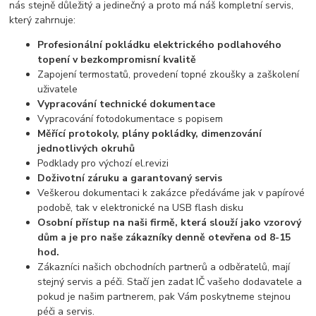
nás stejně důležitý a jedinečný a proto má náš kompletní servis,
který zahrnuje:
Profesionální pokládku elektrického podlahového
topení v bezkompromisní kvalitě
Zapojení termostatů, provedení topné zkoušky a zaškolení
uživatele
Vypracování technické dokumentace
Vypracování fotodokumentace s popisem
Měřící protokoly, plány pokládky, dimenzování
jednotlivých okruhů
Podklady pro výchozí el.revizi
Doživotní záruku a garantovaný servis
Veškerou dokumentaci k zakázce předáváme jak v papírové
podobě, tak v elektronické na USB flash disku
Osobní přístup na naši firmě, která slouží jako vzorový
dům a je pro naše zákazníky denně otevřena od 8-15
hod.
Zákazníci našich obchodních partnerů a odběratelů, mají
stejný servis a péči. Stačí jen zadat IČ vašeho dodavatele a
pokud je našim partnerem, pak Vám poskytneme stejnou
péči a servis.