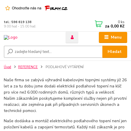
0
ks
tel.: 596 619 138
za
0,00 Kč
9.00 hod - 15.00 hod.
Menu
Hledat
Úvod
REFERENCE
PODLAHOVÉ VYTÁPĚNÍ
Naše firma se zabývá výhradně kabelovými topnými systémy již 26
let a za tu dobu jsme dodali elektrické podlahové topení na klíč
pro více než 6.000 rodinných domů, různých typů a velikostí.
Našim zákazníkům poskytujeme komplexní služby nejen při prvotní
realizaci, ale zejména pak při případných servisních úkonech a
technické pomoci.
Naše dodávka a montáž elektrického podlahového topení není jen
položení kabelů a zapojení termostatů. Každý náš zákazník je pro