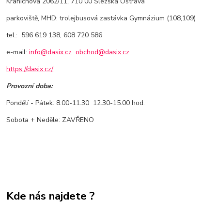
Kranichova 2062/11, 710 00 Slezská Ostrava
parkoviště, MHD: trolejbusová zastávka Gymnázium (108,109)
tel.: 596 619 138, 608 720 586
e-mail:
info@dasix.cz
obchod@dasix.cz
https://dasix.cz/
Provozní doba:
Pondělí - Pátek: 8.00-11.30 12.30-15.00 hod.
Sobota + Neděle: ZAVŘENO
Kde nás najdete ?