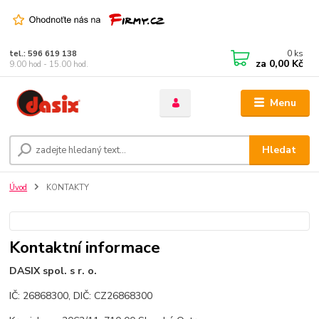
0
ks
tel.: 596 619 138
za
0,00 Kč
9.00 hod - 15.00 hod.
Menu
Hledat
Úvod
KONTAKTY
Kontaktní informace
DASIX spol. s r. o.
IČ: 26868300, DIČ: CZ26868300