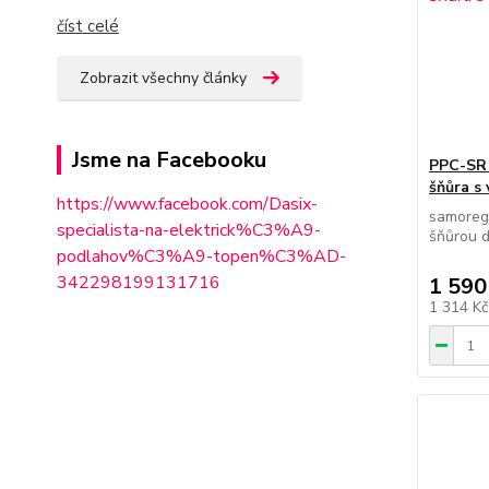
číst celé
Zobrazit všechny články
Jsme na Facebooku
PPC-SR 
šňůra s 
https://www.facebook.com/Dasix-
samoreg
specialista-na-elektrick%C3%A9-
šňůrou d
podlahov%C3%A9-topen%C3%AD-
342298
199131716
1 590
1 314 K