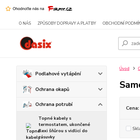
O NÁS
ZPŮSOBY DOPRAVY A PLATBY
OBCHODNÍ PODMÍ
Úvod
O
Podlahové vytápění
Samo
Ochrana okapů
Ochrana potrubí
Cena:
Topné kabely s
termostatem, ukončené
Skl
flexi šňůrou s vidlicí do
zásuvky