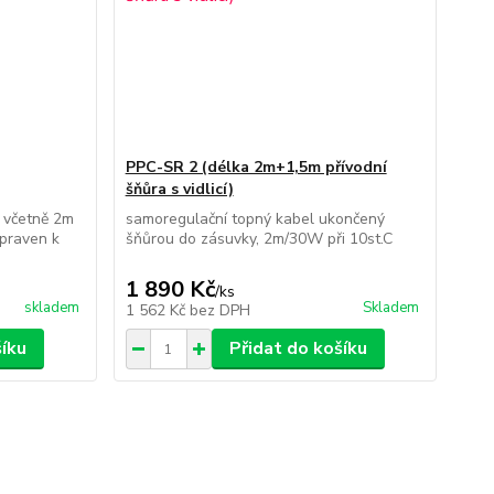
PPC-SR 2 (délka 2m+1,5m přívodní
šňůra s vidlicí)
 včetně 2m
samoregulační topný kabel ukončený
ipraven k
šňůrou do zásuvky, 2m/30W při 10st.C
1 890 Kč
/
ks
skladem
Skladem
1 562 Kč
bez DPH
šíku
Přidat do košíku