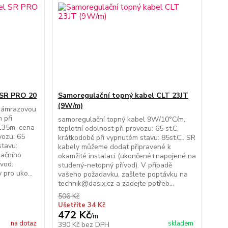
 SR PRO 20
Samoregulační topný kabel CLT 23JT
(9W/m)
izámrazovou
 při
samoregulační topný kabel 9W/10°C/m,
-135m, cena
teplotní odolnost při provozu: 65 st.C,
vozu: 65
krátkodobě při vypnutém stavu: 85st.C.. SR
stavu:
kabely můžeme dodat připravené k
lačního
okamžité instalaci (ukončené+napojené na
vod:
studený-netopný přívod). V případě
pro uko...
vašeho požadavku, zašlete poptávku na
technik@dasix.cz a zadejte potřeb...
506 Kč
Ušetříte 34 Kč
472 Kč
/
m
na dotaz
skladem
390 Kč
bez DPH