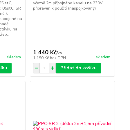
5 st.C,
včetně 2m přípojného kabelu na 230V,
: 85st.C. SR
připraven k použití (naspojkovaný)
né k
+napojené na
ípadě
ptávku na
řeb...
1 440 Kč
/
ks
skladem
skladem
1 190 Kč
bez DPH
šíku
Přidat do košíku