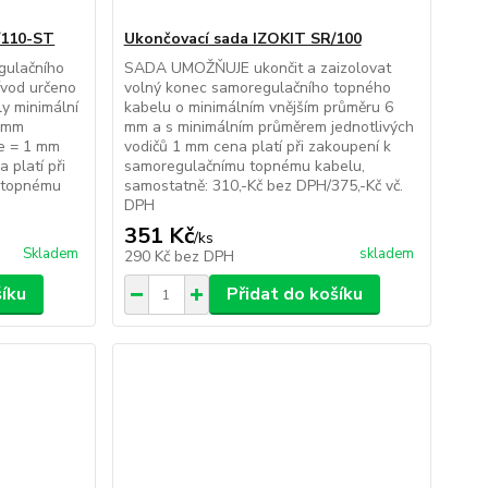
/110-ST
Ukončovací sada IZOKIT SR/100
gulačního
SADA UMOŽŇUJE ukončit a zaizolovat
ívod určeno
volný konec samoregulačního topného
y minimální
kabelu o minimálním vnějším průměru 6
6 mm
mm a s minimálním průměrem jednotlivých
če = 1 mm
vodičů 1 mm cena platí při zakoupení k
 platí při
samoregulačnímu topnému kabelu,
 topnému
samostatně: 310,-Kč bez DPH/375,-Kč vč.
DPH
351 Kč
/
ks
Skladem
skladem
290 Kč
bez DPH
šíku
Přidat do košíku