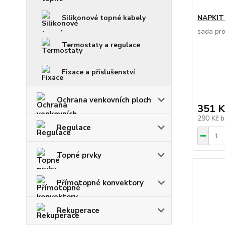
Silikonové topné kabely
NAPKIT
sada pro
Termostaty a regulace
Fixace a příslušenství
Ochrana venkovních ploch
351 K
290 Kč
b
Regulace
Topné prvky
Přímotopné konvektory
Rekuperace