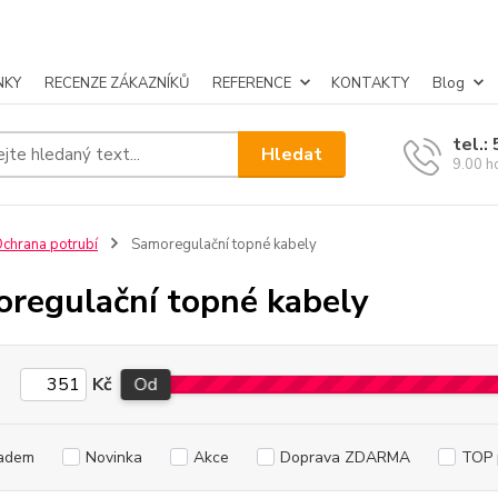
NKY
RECENZE ZÁKAZNÍKŮ
REFERENCE
KONTAKTY
Blog
tel.:
Hledat
9.00 h
chrana potrubí
Samoregulační topné kabely
regulační topné kabely
Kč
Od
adem
Novinka
Akce
Doprava ZDARMA
TOP 