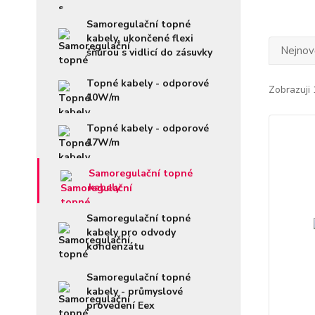
Samoregulační topné
kabely, ukončené flexi
Nejnově
šňůrou s vidlicí do zásuvky
Topné kabely - odporové
Zobrazuji 
10W/m
Topné kabely - odporové
17W/m
Samoregulační topné
kabely
Samoregulační topné
kabely pro odvody
kondenzátu
Samoregulační topné
kabely - průmyslové
provedení Eex