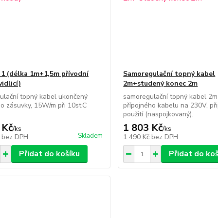
1 (délka 1m+1,5m přívodní
Samoregulační topný kabel
vidlicí)
2m+studený konec 2m
ulační topný kabel ukončený
samoregulační topný kabel 2m
o zásuvky, 15W/m při 10st.C
přípojného kabelu na 230V, př
použití (naspojkovaný).
 Kč
1 803 Kč
/
ks
/
ks
Skladem
č
bez DPH
1 490 Kč
bez DPH
Přidat do košíku
Přidat do ko