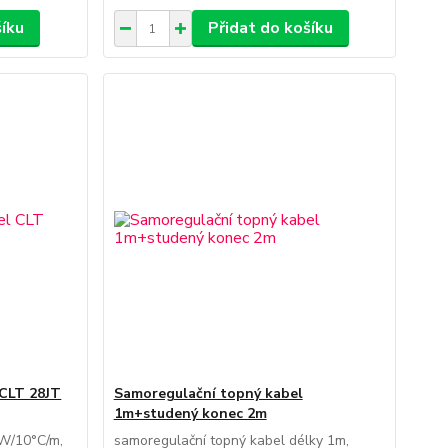
šíku
Přidat do košíku
 CLT 28JT
Samoregulační topný kabel
1m+studený konec 2m
6W/10°C/m,
samoregulační topný kabel délky 1m,