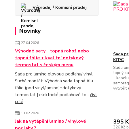
Výprodej / Komisní prodej
Novinky
27.04.2026
Výhodné sety - topná rohož nebo
Sada pr
topná fólie + kvalitní dotykový
KIT/C
termostat s českým menu
Sada umo
topný ka
Sada pro lamino plovoucí podlahu/ vinyl.
– kabelu
Suchá montáž: Výhodná sada topná Alu
samoreg
fólie (pod vinyl/lamino)+dotykový
vytvořit
termostat | elektrické podlahové to...
číst
celé
13.02.2026
395 K
Jak na vytápění lamino / vinylové
326 Kč
b
podlahy ?