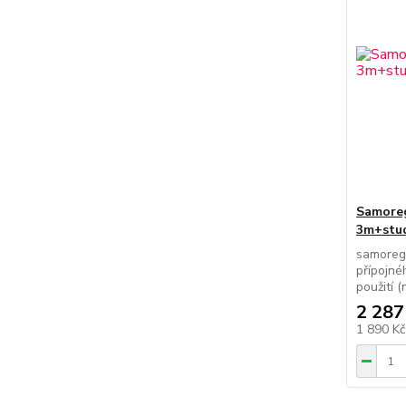
Samoreg
3m+stu
samoregu
přípojné
použití 
2 287
1 890 K