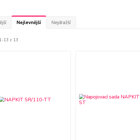
jší
Nejlevnější
Nejdražší
1-13 z 13