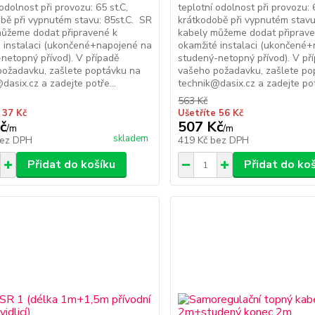
odolnost při provozu: 65 st.C,
teplotní odolnost při provozu: 6
bě při vypnutém stavu: 85st.C. SR
krátkodobě při vypnutém stavu
můžeme dodat připravené k
kabely můžeme dodat připrave
 instalaci (ukončené+napojené na
okamžité instalaci (ukončené
netopný přívod). V případě
studený-netopný přívod). V př
požadavku, zašlete poptávku na
vašeho požadavku, zašlete po
dasix.cz a zadejte potře...
technik@dasix.cz a zadejte pot
563 Kč
 37 Kč
Ušetříte 56 Kč
č
507 Kč
/
m
/
m
skladem
ez DPH
419 Kč
bez DPH
Přidat do košíku
Přidat do ko