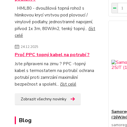
HML80 - dvoužilová topná rohož s
hlinikovou krycí vrstvou pod plovoucí /
vinylové podlahy, jednostranné napojení,
přívod 1x 3m, 80W/m2, tenký topný...
číst
celé
24.12.2025
Proč PPC topný kabel na potrubí ?
Jste připraveni na zimu ? PPC -topný
kabel s termostatem na potrubí: ochrana
potrubí proti zamrzání maximální
bezpečnost a spolehl...
číst celé
Zobrazit všechny novinky
Samoreg
(16W/m
Blog
samoreg