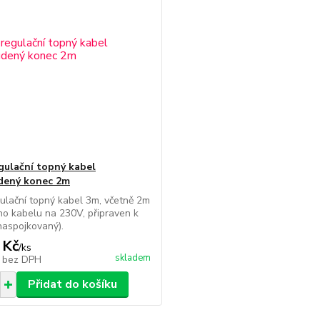
ulační topný kabel
dený konec 2m
lační topný kabel 3m, včetně 2m
ho kabelu na 230V, připraven k
(naspojkovaný).
 Kč
/
ks
skladem
č
bez DPH
Přidat do košíku