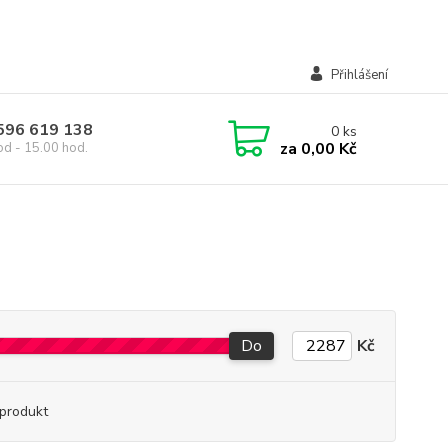
Přihlášení
 596 619 138
0
ks
za
0,00 Kč
od - 15.00 hod.
Do
Kč
produkt