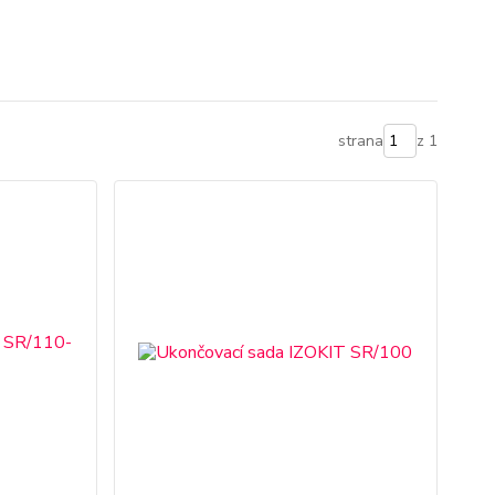
strana
z 1