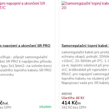
o napojení a ukončení SR PRO
Samoregulační topný kabel
samoregulační kabel pro prot
ochranu okapů, potrubí, 20W/m
žňuje:- připojit samoregulační
+10st.C, 23-36W/m při 0°C, 1
bel SR PRO k napájecímu přívodu
za m, teplotní odolnost při pro
 typu 3x1,5mm2- na volném konci
st.C, krátkodobě při vypnutém 
ulačního topného kabelu SR PRO
85st.C. pro napojení samoregu
 koncovku
topného kabelu na studený pří
Napojovací sada pro SR kabely 
460 Kč
Ušetříte 46 Kč
č
414 Kč
/
bal.
/
m
skladem
ez DPH
342 Kč
bez DPH