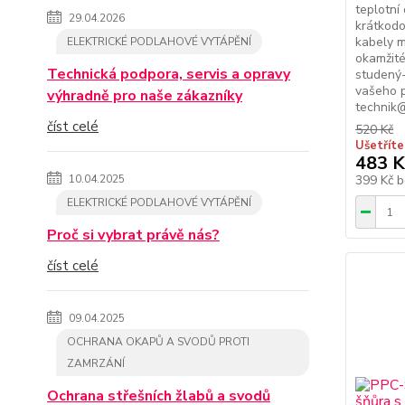
teplotní 
29.04.2026
krátkodo
kabely 
ELEKTRICKÉ PODLAHOVÉ VYTÁPĚNÍ
okamžité
Technická podpora, servis a opravy
studený-
vašeho 
výhradně pro naše zákazníky
technik@
číst celé
520 Kč
Ušetříte
483 K
10.04.2025
399 Kč
b
ELEKTRICKÉ PODLAHOVÉ VYTÁPĚNÍ
Proč si vybrat právě nás?
číst celé
09.04.2025
OCHRANA OKAPŮ A SVODŮ PROTI
ZAMRZÁNÍ
Ochrana střešních žlabů a svodů