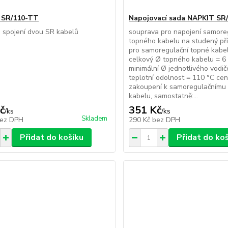
 SR/110-TT
Napojovací sada NAPKIT SR
 spojení dvou SR kabelů
souprava pro napojení samore
topného kabelu na studený př
pro samoregulační topné kabel
celkový Ø topného kabelu = 
minimální Ø jednotlivého vodi
teplotní odolnost = 110 °C cena
zakoupení k samoregulačnímu
kabelu, samostatně:...
č
351 Kč
/
ks
/
ks
Skladem
ez DPH
290 Kč
bez DPH
Přidat do košíku
Přidat do ko