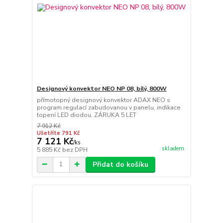
Designový konvektor NEO NP 08, bílý, 800W
přímotopný designový konvektor ADAX NEO s
program.regulací zabudovanou v panelu, indikace
topení LED diodou, ZÁRUKA 5 LET
7 912 Kč
Ušetříte 791 Kč
7 121 Kč
/
ks
skladem
5 885 Kč
bez DPH
Přidat do košíku