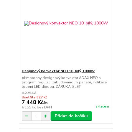
Designový konvektor NEO 10, bílý, 1000W
přímotopný designový konvektor ADAX NEO s
program.regulací zabudovanou v panelu, indikace
topení LED diodou, ZÁRUKA 5 LET
8 275 Kč
Ušetříte 827 Kč
7 448 Kč
/
ks
skladem
6 155 Kč
bez DPH
Přidat do košíku