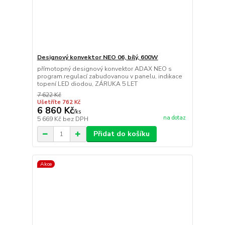
Designový konvektor NEO 06, bílý, 600W
přímotopný designový konvektor ADAX NEO s
program.regulací zabudovanou v panelu, indikace
topení LED diodou, ZÁRUKA 5 LET
7 622 Kč
Ušetříte 762 Kč
6 860 Kč
/
ks
na dotaz
5 669 Kč
bez DPH
Přidat do košíku
Akce