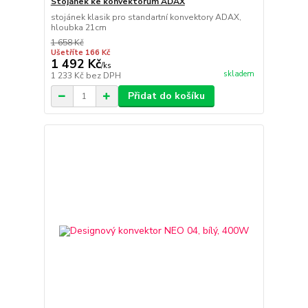
Stojánek ke konvektorům ADAX
stojánek klasik pro standartní konvektory ADAX,
hloubka 21cm
1 658 Kč
Ušetříte 166 Kč
1 492 Kč
/
ks
skladem
1 233 Kč
bez DPH
Přidat do košíku