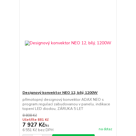
Designový konvektor NEO 12, bílý, 1200W
přímotopný designový konvektor ADAX NEO s
program.regulací zabudovanou v panelu, indikace
topení LED diodou, ZÁRUKA 5 LET
8 808 Kč
Ušetříte 881 Kč
7 927 Kč
/
ks
na dotaz
6 551 Kč
bez DPH