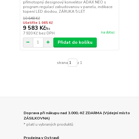
přímotopný designový konvektor ADAX NEO s
program.regulací zabudovanou v panelu, indikace
topení LED diodou, ZÁRUKA 5 LET
10 648 Kč
Ušetříte 1 065 Kč
9 583 Kč
/
ks
na dotaz
7 920 Kč
bez DPH
Přidat do košíku
strana
z 1
Doprava při nákupu nad 3.000,-Kč ZDARMA (Výdejní místo
ZÁSILKOVNA)
* platí u vybraných produktů
Prodejna v Ostravě