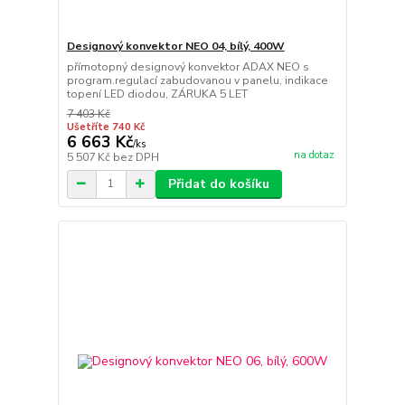
Designový konvektor NEO 04, bílý, 400W
přímotopný designový konvektor ADAX NEO s
program.regulací zabudovanou v panelu, indikace
topení LED diodou, ZÁRUKA 5 LET
7 403 Kč
Ušetříte 740 Kč
6 663 Kč
/
ks
na dotaz
5 507 Kč
bez DPH
Přidat do košíku