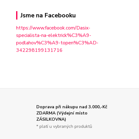
Jsme na Facebooku
https://www.facebook.com/Dasix-
specialista-na-elektrick%C3%A9-
podlahov%C3%A9-topen%C3%AD-
342298
199131716
Doprava při nákupu nad 3.000,-Kč
ZDARMA (Výdejní místo
ZÁSILKOVNA)
* platí u vybraných produktů