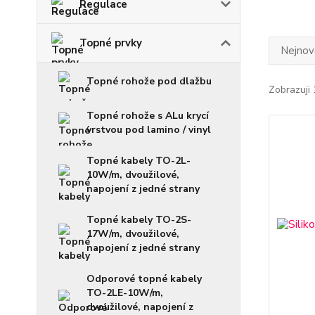
Regulace
Topné prvky
Nejnově
Topné rohože pod dlažbu
Zobrazuji 
Topné rohože s ALu krycí
vrstvou pod lamino / vinyl
Topné kabely TO-2L-
10W/m, dvoužilové,
napojení z jedné strany
Topné kabely TO-2S-
17W/m, dvoužilové,
napojení z jedné strany
Odporové topné kabely
TO-2LE-10W/m,
dvoužilové, napojení z