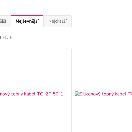
jší
Nejlevnější
Nejdražší
1-6 z 6