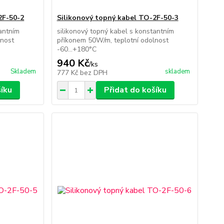
2F-50-2
Silikonový topný kabel TO-2F-50-3
tantním
silikonový topný kabel s konstantním
lnost
příkonem 50W/m, teplotní odolnost
-60...+180°C
940 Kč
/
ks
Skladem
skladem
777 Kč
bez DPH
šíku
Přidat do košíku