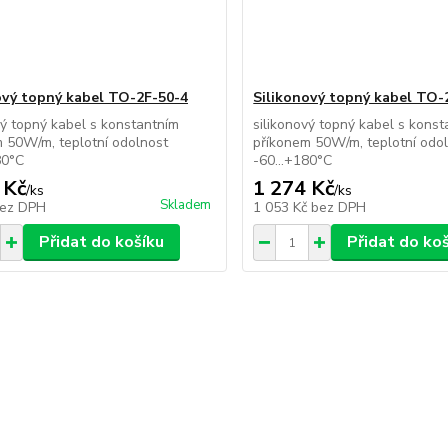
ový topný kabel TO-2F-50-4
Silikonový topný kabel TO-
vý topný kabel s konstantním
silikonový topný kabel s kons
 50W/m, teplotní odolnost
příkonem 50W/m, teplotní odo
80°C
-60...+180°C
 Kč
1 274 Kč
/
ks
/
ks
Skladem
ez DPH
1 053 Kč
bez DPH
Přidat do košíku
Přidat do ko