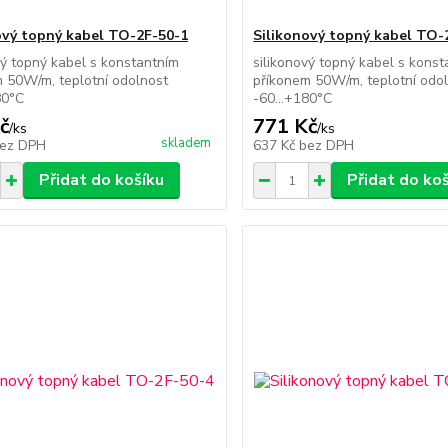
ový topný kabel TO-2F-50-1
Silikonový topný kabel TO-
vý topný kabel s konstantním
silikonový topný kabel s kons
 50W/m, teplotní odolnost
příkonem 50W/m, teplotní odo
80°C
-60...+180°C
č
771 Kč
/
ks
/
ks
skladem
ez DPH
637 Kč
bez DPH
Přidat do košíku
Přidat do ko