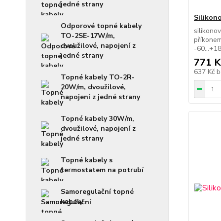
jedné strany
Silikon
Odporové topné kabely
silikono
TO-2SE-17W/m,
příkonem
dvoužilové, napojení z
-60...+1
jedné strany
771 K
637 Kč
b
Topné kabely TO-2R-
20W/m, dvoužilové,
napojení z jedné strany
Topné kabely 30W/m,
dvoužilové, napojení z
jedné strany
Topné kabely s
termostatem na potrubí
Samoregulační topné
kabely