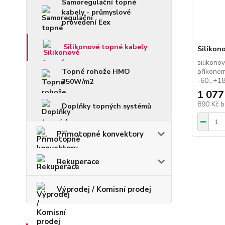
Samoregulační topné
kabely - průmyslové
provedení Eex
Silikonové topné kabely
Silikon
silikono
Topné rohože HMO
příkonem
-60...+1
350W/m2
1 077
890 Kč
b
Doplňky topných systémů
Přímotopné konvektory
Rekuperace
Výprodej / Komisní prodej