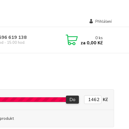
Přihlášení
 596 619 138
0
ks
za
0,00 Kč
od - 15.00 hod.
Do
Kč
produkt