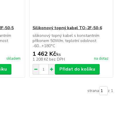
2F-50-5
Silikonový topný kabel TO-2F-50-6
tantním
silikonový topný kabel s konstantním
lnost
příkonem 50W/m, teplotní odolnost
-60...+180°C
1 462 Kč
/
ks
skladem
na dotaz
1 208 Kč
bez DPH
šíku
Přidat do košíku
strana
z 1