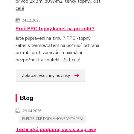
přívod 1x 3m, 80W/m2, tenký topný...
číst
celé
24.12.2025
Proč PPC topný kabel na potrubí ?
Jste připraveni na zimu ? PPC -topný
kabel s termostatem na potrubí: ochrana
potrubí proti zamrzání maximální
bezpečnost a spolehl...
číst celé
Zobrazit všechny novinky
Blog
29.04.2026
ELEKTRICKÉ PODLAHOVÉ VYTÁPĚNÍ
Technická podpora, servis a opravy