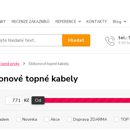
NKY
RECENZE ZÁKAZNÍKŮ
REFERENCE
KONTAKTY
Blog
tel.:
Hledat
9.00 h
opné prvky
Silikonové topné kabely
konové topné kabely
Kč
Od
adem
Novinka
Akce
Doprava ZDARMA
TOP 