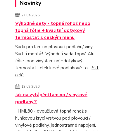
Novinky
27.04.2026
Výhodné sety - topná rohož nebo
topná fólie + kvalitní dotykový
termostat s českým menu
Sada pro lamino plovoucí podlahu/ vinyl.
Suchá montáž: Výhodná sada topná Alu
fólie (pod vinyl/lamino)+dotykový
termostat | elektrické podlahové to...
číst
celé
13.02.2026
Jak na vytápění lamino / vinylové
podlahy ?
HML80 - dvoužilová topná rohož s
hlinikovou krycí vrstvou pod plovoucí /
vinylové podlahy, jednostranné napojení,