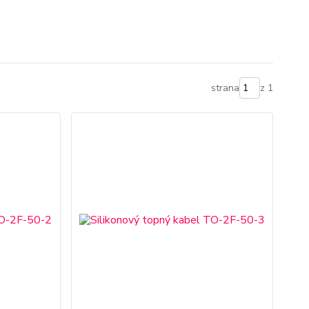
strana
z 1