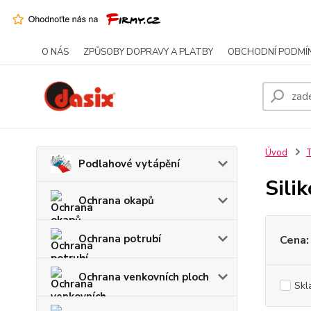
O NÁS
ZPŮSOBY DOPRAVY A PLATBY
OBCHODNÍ PODMÍ
Úvod
T
Podlahové vytápění
Sili
Ochrana okapů
Ochrana potrubí
Cena:
Ochrana venkovních ploch
Skl