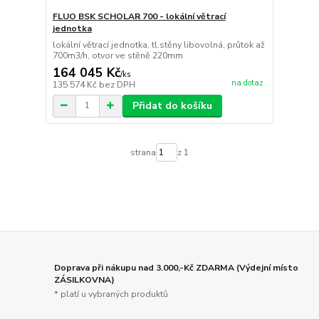
FLUO BSK SCHOLAR 700 - lokální větrací
jednotka
lokální větrací jednotka, tl.stěny libovolná, průtok až
700m3/h, otvor ve stěně 220mm
164 045 Kč
/
ks
na dotaz
135 574 Kč
bez DPH
Přidat do košíku
strana
z 1
Doprava při nákupu nad 3.000,-Kč ZDARMA (Výdejní místo
ZÁSILKOVNA)
* platí u vybraných produktů