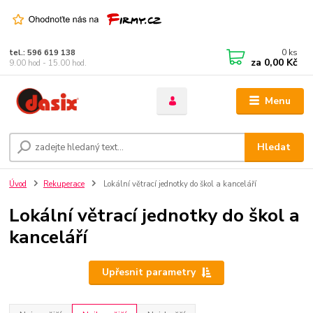
0
ks
tel.: 596 619 138
za
0,00 Kč
9.00 hod - 15.00 hod.
Menu
Hledat
Úvod
Rekuperace
Lokální větrací jednotky do škol a kanceláří
Lokální větrací jednotky do škol a
kanceláří
Upřesnit parametry