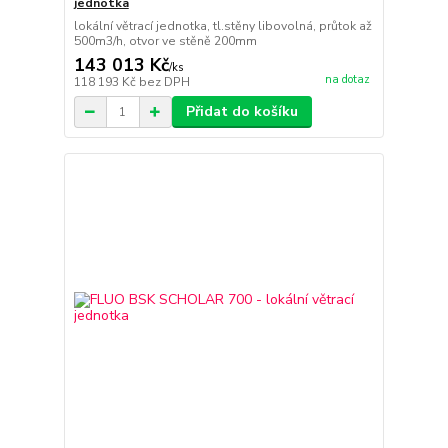
jednotka
lokální větrací jednotka, tl.stěny libovolná, průtok až
500m3/h, otvor ve stěně 200mm
143 013 Kč
/
ks
na dotaz
118 193 Kč
bez DPH
Přidat do košíku