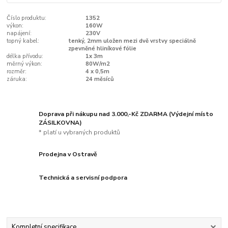
Číslo produktu:
1352
výkon:
160W
napájení:
230V
topný kabel:
tenký, 2mm uložen mezi dvě vrstvy speciálně
zpevněné hliníkové fólie
délka přívodu:
1x 3m
měrný výkon:
80W/m2
rozměr:
4 x 0,5m
záruka:
24 měsíců
Doprava při nákupu nad 3.000,-Kč ZDARMA (Výdejní místo
ZÁSILKOVNA)
* platí u vybraných produktů
Prodejna v Ostravě
Technická a servisní podpora
Kompletní specifikace