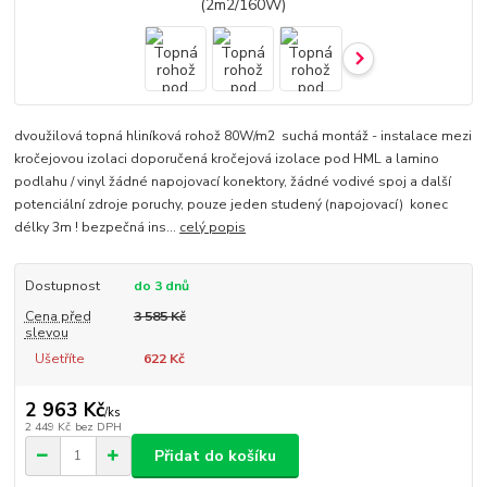
dvoužilová topná hliníková rohož 80W/m2 suchá montáž - instalace mezi
kročejovou izolaci doporučená kročejová izolace pod HML a lamino
podlahu / vinyl žádné napojovací konektory, žádné vodivé spoj a další
potenciální zdroje poruchy, pouze jeden studený (napojovací) konec
délky 3m ! bezpečná ins...
celý popis
Dostupnost
do 3 dnů
Cena před
3 585 Kč
slevou
Ušetříte
622 Kč
2 963 Kč
/
ks
2 449 Kč
bez DPH
Přidat do košíku