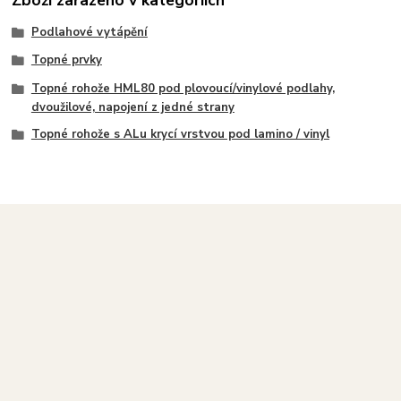
Zboží zařazeno v kategoriích
Podlahové vytápění
Topné prvky
Topné rohože HML80 pod plovoucí/vinylové podlahy,
dvoužilové, napojení z jedné strany
Topné rohože s ALu krycí vrstvou pod lamino / vinyl