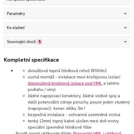
Parametry
Ke stažení
Související zboží
5
Kompletní specifikace
dvoužilová topná hliníková rohož 80W/m2
suchá montáž - instalace mezi kročejovou izolaci
doporučená kročejová izolace pod HML
a lamino
podlahu / vinyl
žádné napojovací konektory, žádné vodivé spoj a
další potenciální zdroje poruchy, pouze jeden studený
(napojovací) konec délky 3m !
bezpečná instalace - ochranná uzemněná vrstva
tenký (2mm) topný kabel uložen mezi dvě vrstvy
speciální zpevněné hliníkové fólie
Rozdíl oproti uhlíkovým fóliím:
Porovnání HML / uhlíková