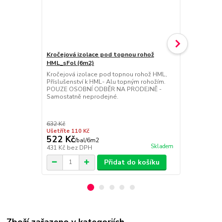
Kročejová izolace pod topnou rohož
Treo H Touc
HML_sFol (6m2)
displejem (
Kročejová izolace pod topnou rohož HML,
NEJLEPŠÍ T
Příslušenství k HML- Alu topným rohožím.
programovat
POUZE OSOBNÍ ODBĚR NA PRODEJNĚ -
dotykovým di
Samostatně neprodejné.
prostorový+p
plně kompat
čidlem, moni
CZK, české me
632 Kč
kalibrace tep
Ušetříte 110 Kč
522 Kč
3 860 Kč
/
bal/6m2
Skladem
431 Kč
bez DPH
3 190 Kč
bez
Přidat do košíku