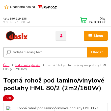
0
ks
tel.: 596 619 138
za
0,00 Kč
9.00 hod - 15.00 hod.
Menu
Hledat
Úvod
Podlahové vytápění
Topná rohož pod lamino/vinylové podlahy HML
80/2 (2m2/160W)
Topná rohož pod lamino/vinylové
podlahy HML 80/2 (2m2/160W)
Akce