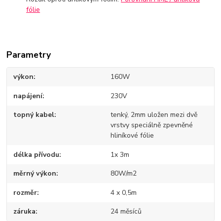
fólie
Parametry
výkon
160W
napájení
230V
topný kabel
tenký, 2mm uložen mezi dvě
vrstvy speciálně zpevněné
hliníkové fólie
délka přívodu
1x 3m
měrný výkon
80W/m2
rozměr
4 x 0,5m
záruka
24 měsíců