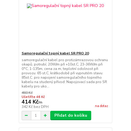
Samoregulační topný kabel SR PRO 20
samoregulační kabel pro protizámrazovou ochranu
okapů, potrubí, 20W/m při +10st.C, 23-36W/m při
0°C, 1-135m, cena za m, teplotní odolnost při
provozu: 65 st.C, krátkodobě při vypnutém stavu:
85st.C. pro napojení samoregulačního topného
kabelu na studený přívod: Napojovací sada pro SR
kabely pro uko...
460 Kč
Ušetříte 46 Kč
414 Kč
/
m
na dotaz
342 Kč
bez DPH
Přidat do košíku