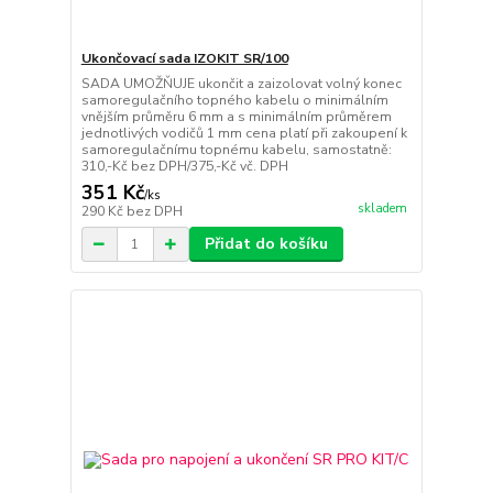
Ukončovací sada IZOKIT SR/100
SADA UMOŽŇUJE ukončit a zaizolovat volný konec
samoregulačního topného kabelu o minimálním
vnějším průměru 6 mm a s minimálním průměrem
jednotlivých vodičů 1 mm cena platí při zakoupení k
samoregulačnímu topnému kabelu, samostatně:
310,-Kč bez DPH/375,-Kč vč. DPH
351 Kč
/
ks
skladem
290 Kč
bez DPH
Přidat do košíku