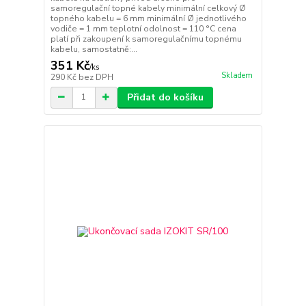
samoregulační topné kabely minimální celkový Ø
topného kabelu = 6 mm minimální Ø jednotlivého
vodiče = 1 mm teplotní odolnost = 110 °C cena
platí při zakoupení k samoregulačnímu topnému
kabelu, samostatně:...
351 Kč
/
ks
Skladem
290 Kč
bez DPH
Přidat do košíku