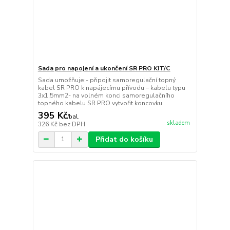
Sada pro napojení a ukončení SR PRO KIT/C
Sada umožňuje:- připojit samoregulační topný
kabel SR PRO k napájecímu přívodu – kabelu typu
3x1,5mm2- na volném konci samoregulačního
topného kabelu SR PRO vytvořit koncovku
395 Kč
/
bal.
skladem
326 Kč
bez DPH
Přidat do košíku