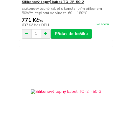
Silikonový topný kabel TO-2F-50-2
silikonový topný kabel s konstantním příkonem
50W/m, teplotní odolnost -60...+180°C
771 Kč
/
ks
Skladem
637 Kč
bez DPH
Přidat do košíku