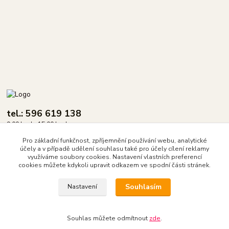
tel.: 596 619 138
9.00 hod - 15.00 hod.
Pro základní funkčnost, zpříjemnění používání webu, analytické
info@dasix.cz
účely a v případě udělení souhlasu také pro účely cílení reklamy
využíváme soubory cookies. Nastavení vlastních preferencí
cookies můžete kdykoli upravit odkazem ve spodní části stránek.
Souhlasím
Nastavení
DASIX spol. s r.o.
Souhlas můžete odmítnout
zde
.
Vytvořeno na
Eshop-rychle.cz