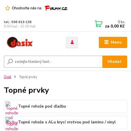
0
ks
tel.: 596 619 138
za
0,00 Kč
9.00 hod - 15.00 hod.
Menu
Hledat
Úvod
Topné prvky
Topné prvky
Topné rohože pod dlažbu
Topné rohože s ALu krycí vrstvou pod lamino / vinyl