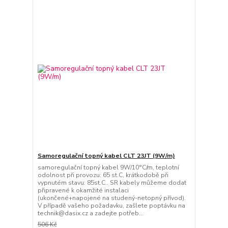
Samoregulační topný kabel CLT 23JT (9W/m)
samoregulační topný kabel 9W/10°C/m, teplotní
odolnost při provozu: 65 st.C, krátkodobě při
vypnutém stavu: 85st.C.. SR kabely můžeme dodat
připravené k okamžité instalaci
(ukončené+napojené na studený-netopný přívod).
V případě vašeho požadavku, zašlete poptávku na
technik@dasix.cz a zadejte potřeb...
506 Kč