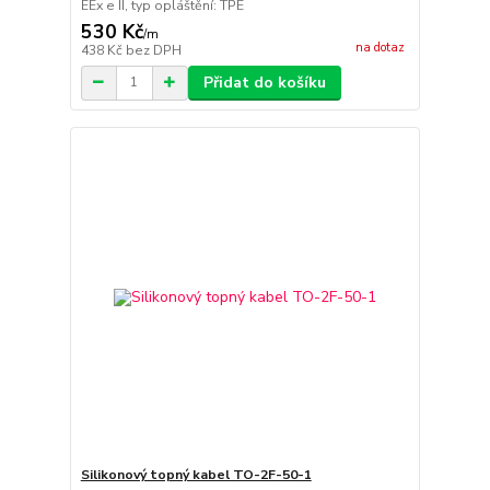
EEx e II, typ opláštění: TPE
530 Kč
/
m
na dotaz
438 Kč
bez DPH
Přidat do košíku
Silikonový topný kabel TO-2F-50-1