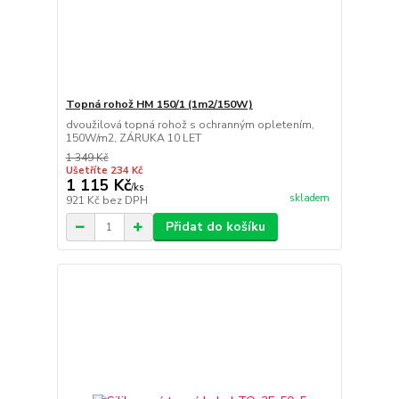
Topná rohož HM 150/1 (1m2/150W)
dvoužilová topná rohož s ochranným opletením,
150W/m2, ZÁRUKA 10 LET
1 349 Kč
Ušetříte 234 Kč
1 115 Kč
/
ks
skladem
921 Kč
bez DPH
Přidat do košíku