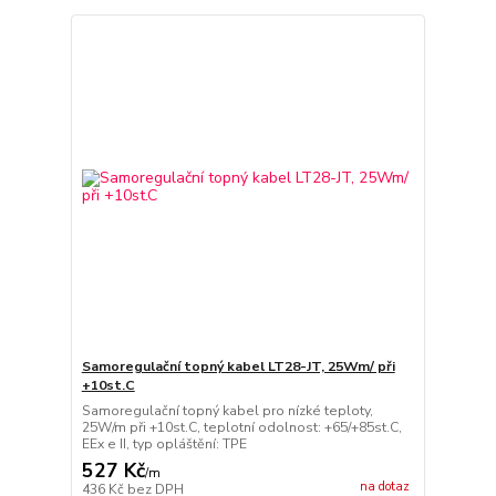
Samoregulační topný kabel LT28-JT, 25Wm/ při
+10st.C
Samoregulační topný kabel pro nízké teploty,
25W/m při +10st.C, teplotní odolnost: +65/+85st.C,
EEx e II, typ opláštění: TPE
527 Kč
/
m
na dotaz
436 Kč
bez DPH