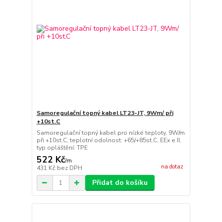
Samoregulační topný kabel LT23-JT, 9Wm/ při
+10st.C
Samoregulační topný kabel pro nízké teploty, 9W/m
při +10st.C, teplotní odolnost: +65/+85st.C, EEx e II,
typ opláštění: TPE
522 Kč
/
m
na dotaz
431 Kč
bez DPH
Přidat do košíku