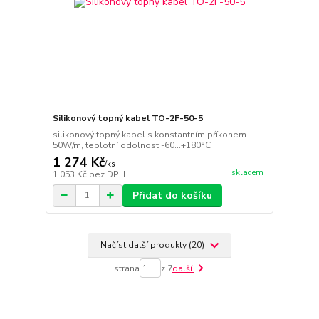
Silikonový topný kabel TO-2F-50-5
silikonový topný kabel s konstantním příkonem
50W/m, teplotní odolnost -60...+180°C
1 274 Kč
/
ks
skladem
1 053 Kč
bez DPH
Přidat do košíku
Načíst další produkty (20)
strana
z 7
další