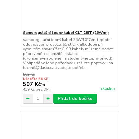
Samoregulační topný kabel CLT 28JT (26W/m)
samoregulační topný kabel 26W/10°C/m, teplotní
odolnost při provozu: 65 st.C, krátkodobě při
vypnutém stavu: 85st.C. SR kabely můžeme dodat
připravené k okamžité instalaci
(ukončené+napojené na studený-netopný přívod).
V případě vašeho požadavku, zašlete poptávku na
technik@dasix.cz a zadejte potřeb...
563 Kč
Ušetříte 56 Kč
507 Kč
/
m
skladem
419 Kč
bez DPH
Přidat do košíku