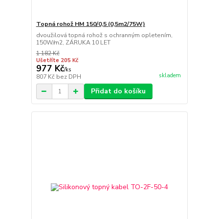
Topná rohož HM 150/0,5 (0,5m2/75W)
dvoužilová topná rohož s ochranným opletením,
150W/m2, ZÁRUKA 10 LET
1 182 Kč
Ušetříte 205 Kč
977 Kč
/
ks
skladem
807 Kč
bez DPH
Přidat do košíku