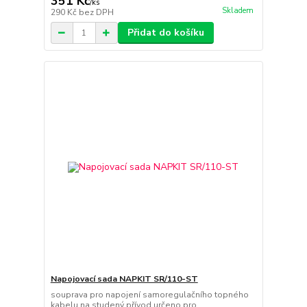
351 Kč
/
ks
Skladem
290 Kč
bez DPH
Přidat do košíku
Napojovací sada NAPKIT SR/110-ST
souprava pro napojení samoregulačního topného
kabelu na studený přívod určeno pro