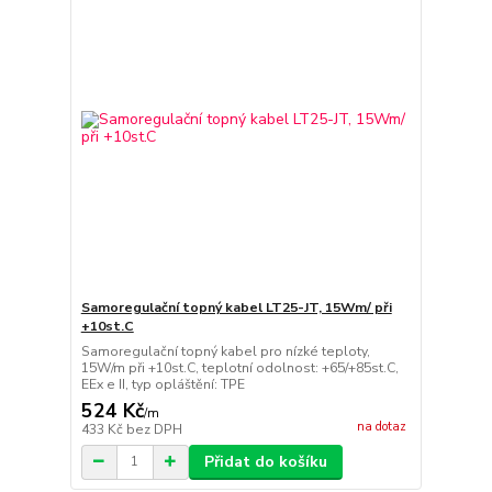
Samoregulační topný kabel LT25-JT, 15Wm/ při
+10st.C
Samoregulační topný kabel pro nízké teploty,
15W/m při +10st.C, teplotní odolnost: +65/+85st.C,
EEx e II, typ opláštění: TPE
524 Kč
/
m
na dotaz
433 Kč
bez DPH
Přidat do košíku