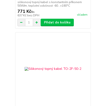
silikonový topný kabel s konstantním příkonem
50W/m, teplotní odolnost -60...+180°C
771 Kč
/
ks
skladem
637 Kč
bez DPH
Přidat do košíku