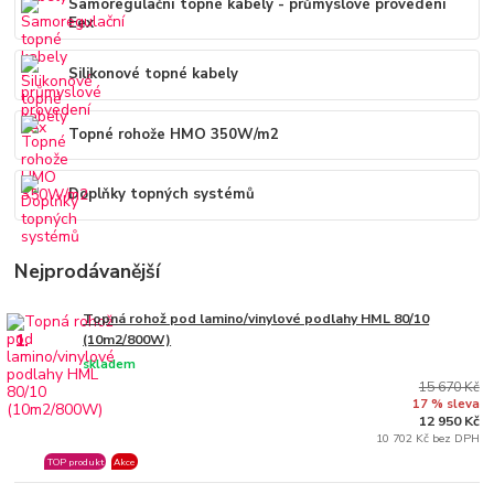
Samoregulační topné kabely - průmyslové provedení
Eex
Silikonové topné kabely
Topné rohože HMO 350W/m2
Doplňky topných systémů
Nejprodávanější
Topná rohož pod lamino/vinylové podlahy HML 80/10
1.
(10m2/800W)
skladem
15 670 Kč
17 % sleva
12 950 Kč
10 702 Kč bez DPH
TOP produkt
Akce