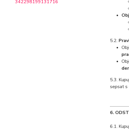
342298
199131716
Obj
5.2.
Prav
Obj
pra
Obj
de
5.3. Kupu
sepsat s
6. ODS
6.1. Kupu