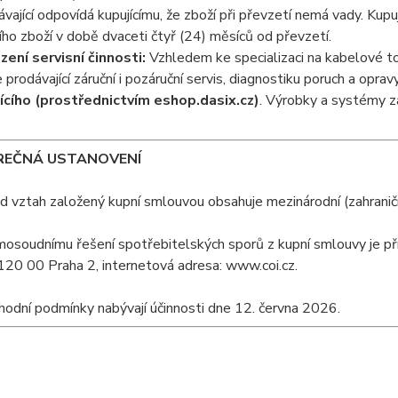
ávající odpovídá kupujícímu, že zboží při převzetí nemá vady. Kupu
ho zboží v době dvaceti čtyř (24) měsíců od převzetí.
ení servisní činnosti:
Vzhledem ke specializaci na kabelové t
 prodávající záruční i pozáruční servis, diagnostiku poruch a opra
ícího (prostřednictvím eshop.dasix.cz)
. Výrobky a systémy z
ĚREČNÁ USTANOVENÍ
d vztah založený kupní smlouvou obsahuje mezinárodní (zahraniční
mosoudnímu řešení spotřebitelských sporů z kupní smlouvy je p
20 00 Praha 2, internetová adresa: www.coi.cz.
odní podmínky nabývají účinnosti dne 12. června 2026.