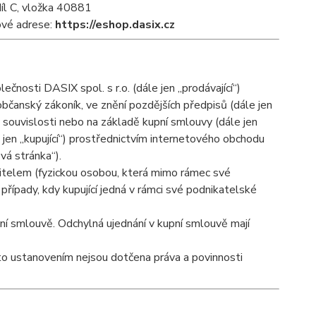
íl C, vložka 40881
ové adrese:
https://eshop.dasix.cz
čnosti DASIX spol. s r.o. (dále jen „prodávající“)
bčanský zákoník, ve znění pozdějších předpisů (dále jen
 souvislosti nebo na základě kupní smlouvy (dále jen
 jen „kupující“) prostřednictvím internetového obchodu
vá stránka“).
bitelem (fyzickou osobou, která mimo rámec své
případy, kdy kupující jedná v rámci své podnikatelské
í smlouvě. Odchylná ujednání v kupní smlouvě mají
to ustanovením nejsou dotčena práva a povinnosti