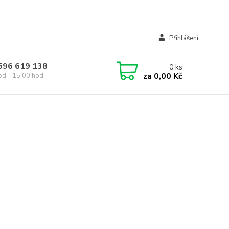
Přihlášení
 596 619 138
0
ks
za
0,00 Kč
od - 15.00 hod.