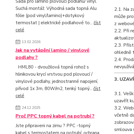
Sada pro lamino plovoucí podlahu/ vinyl.
Suchá montáž: Výhodná sada topná Alu
2.1. Na z
fólie (pod vinyl/lamino)+dotykový
může prov
termostat | elektrické podlahové to...
číst
z webové
celé
2.2. Při 
aktualizo
13.02.2026
2.3. Přís
Jak na vytápění lamino / vinylové
ohledně t
podlahy ?
2.4. Prod
nevyužívá
HML80 - dvoužilová topná rohož s
hlinikovou krycí vrstvou pod plovoucí /
3. UZAV
vinylové podlahy, jednostranné napojení,
přívod 1x 3m, 80W/m2, tenký topný...
číst
3.1. Vešk
celé
uzavřít k
3.2. Webo
24.12.2025
včetně da
Proč PPC topný kabel na potrubí ?
zobrazová
Jste připraveni na zimu ? PPC -topný
smlouva 
kabel s termostatem na potrubí: ochrana