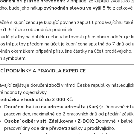
odnění při platbě převodem:
V případě, že kupující zvolí jak
cího, bude jeho nákup
zvýhodněn slevou ve výši 5 %
z celkové 
ečně s kupní cenou je kupující povinen zaplatit prodávajícímu ta
e čl. 5 těchto obchodních podmínek.
ípadě platby na dobírku nebo v hotovosti při osobním odběru je ku
stní platby předem na účet je kupní cena splatná do 7 dnů od uz
plněn okamžikem připsání příslušné částky na účet prodávajícího. 
ím symbolem.
CÍ PODMÍNKY A PRAVIDLA EXPEDICE
ávající zajišťuje doručení zboží v rámci České republiky následují
vé hodnoty objednávky:
ednávka v hodnotě do 3 000 Kč:
Doručení balíku na adresu adresáta (Kurýr):
Dopravné + ba
pracovní den, maximálně do 2 pracovních dnů od předání zásilk
Osobní odběr v síti Zásilkovna / Z-BOX:
Dopravné + balné 
pracovní dny ode dne převzetí zásilky u prodávajícího.