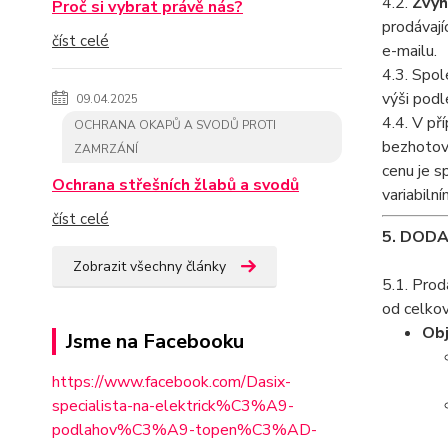
4.2.
Zvýh
Proč si vybrat právě nás?
prodávají
číst celé
e-mailu.
4.3. Spol
výši podl
09.04.2025
4.4. V př
OCHRANA OKAPŮ A SVODŮ PROTI
bezhotovo
ZAMRZÁNÍ
cenu je s
Ochrana střešních žlabů a svodů
variabiln
číst celé
5. DODA
Zobrazit všechny články
5.1. Prod
od celko
Obj
Jsme na Facebooku
https://www.facebook.com/Dasix-
specialista-na-elektrick%C3%A9-
podlahov%C3%A9-topen%C3%AD-