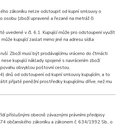
ského zákoníku nelze odstoupit od kupní smlouvy o
o osobu (zboží upravené a řezané na metráž či
ě uvedené v čl. 6.1. Kupující může pro odstoupení využít
ůže kupující zaslat mimo jiné na adresu sídla
uší. Zboží musí být prodávajícímu vráceno do čtrnácti
 nese kupující náklady spojené s navrácením zboží
ou povahu obvyklou poštovní cestou.
 (14) dnů od odstoupení od kupní smlouvy kupujícím, a to
rátit přijaté peněžní prostředky kupujícímu dříve, než mu
řídí příslušnými obecně závaznými právními předpisy
74 občanského zákoníku a zákonem č. 634/1992 Sb., o