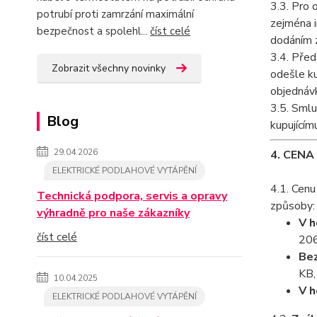
3.3. Pro 
potrubí proti zamrzání maximální
zejména 
bezpečnost a spolehl...
číst celé
dodáním z
3.4. Před
Zobrazit všechny novinky
odešle ku
objednávk
3.5. Smlu
Blog
kupujícím
29.04.2026
4. CENA
ELEKTRICKÉ PODLAHOVÉ VYTÁPĚNÍ
4.1. Cenu
Technická podpora, servis a opravy
způsoby:
výhradně pro naše zákazníky
V h
číst celé
206
Be
KB, 
10.04.2025
V h
ELEKTRICKÉ PODLAHOVÉ VYTÁPĚNÍ