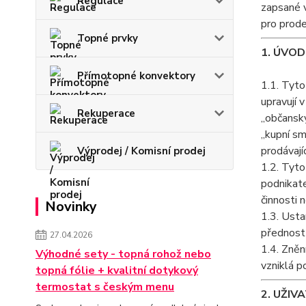
Regulace
zapsané v
pro prode
Topné prvky
1. ÚVO
Přímotopné konvektory
1.1. Tyto
upravují 
Rekuperace
„občanský
„kupní sm
prodávají
Výprodej / Komisní prodej
1.2. Tyto
podnikate
činnosti
Novinky
1.3. Usta
přednost
27.04.2026
1.4. Zněn
Výhodné sety - topná rohož nebo
vzniklá p
topná fólie + kvalitní dotykový
termostat s českým menu
2. UŽIV