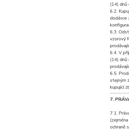
(14) dnů 
6.2. Kupu
dodávce z
konfigura
6.3. Odst
vzorový f
prodávají
6.4. V př
(14) dnů 
prodávají
6.5. Prod
stejným z
kupující 
7. PRÁV
7.1. Práv
(zejména
ochraně s