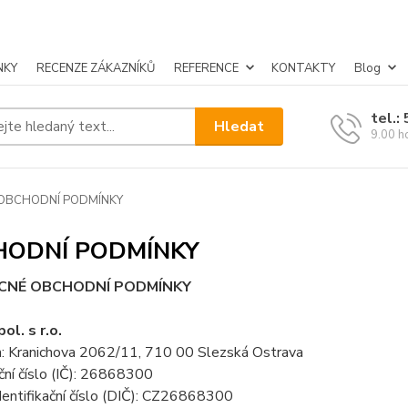
NKY
RECENZE ZÁKAZNÍKŮ
REFERENCE
KONTAKTY
Blog
tel.:
Hledat
9.00 h
OBCHODNÍ PODMÍNKY
HODNÍ PODMÍNKY
CNÉ OBCHODNÍ PODMÍNKY
ol. s r.o.
m: Kranichova 2062/11, 710 00 Slezská Ostrava
ační číslo (IČ): 26868300
entifikační číslo (DIČ): CZ26868300