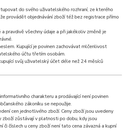
istupovat do svého uživatelského rozhraní, ze kterého
ůže provádět objednávání zboží též bez registrace přímo
ně a pravdivě všechny údaje a při jakékoliv změně je
rávné.
eslem. Kupující je povinen zachovávat mlčenlivost
vatelského účtu třetím osobám.
kupující svůj uživatelský účet déle než 24 měsíců
formativního charakteru a prodávající není povinen
občanského zákoníku se nepoužije.
dení cen jednotlivého zboží. Ceny zboží jsou uvedeny
zboží zůstávají v platnosti po dobu, kdy jsou
či číslech u ceny zboží není tato cena závazná a kupní