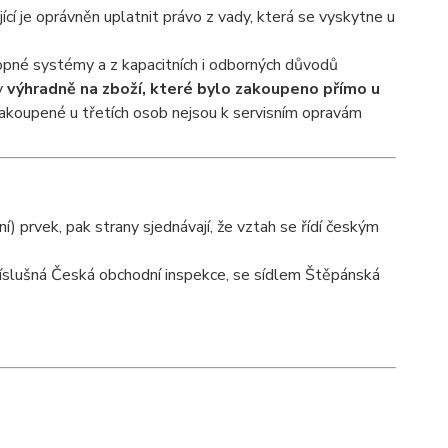
jící je oprávněn uplatnit právo z vady, která se vyskytne u
opné systémy a z kapacitních i odborných důvodů
vy
výhradně na zboží, které bylo zakoupeno přímo u
akoupené u třetích osob nejsou k servisním opravám
) prvek, pak strany sjednávají, že vztah se řídí českým
říslušná Česká obchodní inspekce, se sídlem Štěpánská