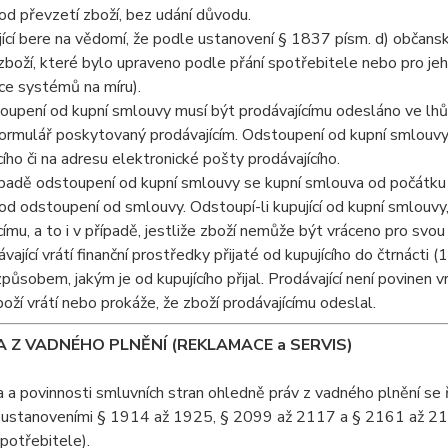
od převzetí zboží, bez udání důvodu.
jící bere na vědomí, že podle ustanovení § 1837 písm. d) občan
boží, které bylo upraveno podle přání spotřebitele nebo pro jeh
ce systémů na míru).
oupení od kupní smlouvy musí být prodávajícímu odesláno ve lhůt
ormulář poskytovaný prodávajícím. Odstoupení od kupní smlouvy m
cího či na adresu elektronické pošty prodávajícího.
ípadě odstoupení od kupní smlouvy se kupní smlouva od počátku r
od odstoupení od smlouvy. Odstoupí-li kupující od kupní smlouvy,
címu, a to i v případě, jestliže zboží nemůže být vráceno pro sv
ávající vrátí finanční prostředky přijaté od kupujícího do čtrnácti
působem, jakým je od kupujícího přijal. Prodávající není povinen v
zboží vrátí nebo prokáže, že zboží prodávajícímu odeslal.
A Z VADNÉHO PLNĚNÍ (REKLAMACE a SERVIS)
a a povinnosti smluvních stran ohledně práv z vadného plnění se 
 ustanoveními § 1914 až 1925, § 2099 až 2117 a § 2161 až 21
potřebitele).