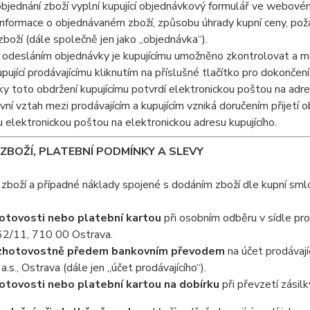
objednání zboží vyplní kupující objednávkový formulář ve webov
informace o objednávaném zboží, způsobu úhrady kupní ceny, po
boží (dále společně jen jako „objednávka“).
 odesláním objednávky je kupujícímu umožněno zkontrolovat a mě
pující prodávajícímu kliknutím na příslušné tlačítko pro dokončen
y toto obdržení kupujícímu potvrdí elektronickou poštou na adresu
vní vztah mezi prodávajícím a kupujícím vzniká doručením přijetí o
u elektronickou poštou na elektronickou adresu kupujícího.
 ZBOŽÍ, PLATEBNÍ PODMÍNKY A SLEVY
 zboží a případné náklady spojené s dodáním zboží dle kupní smlo
otovosti nebo platební kartou
při osobním odběru v sídle pro
2/11, 710 00 Ostrava.
zhotovostně předem bankovním převodem
na účet prodávají
a.s., Ostrava (dále jen „účet prodávajícího“).
otovosti nebo platební kartou na dobírku
při převzetí zásil