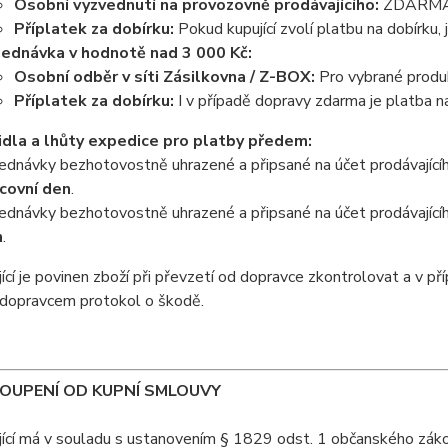
Osobní vyzvednutí na provozovně prodávajícího:
ZDARMA 
Příplatek za dobírku:
Pokud kupující zvolí platbu na dobírku
ednávka v hodnotě nad 3 000 Kč:
Osobní odběr v síti Zásilkovna / Z-BOX:
Pro vybrané produ
Příplatek za dobírku:
I v případě dopravy zdarma je platba 
idla a lhůty expedice pro platby předem:
ednávky bezhotovostně uhrazené a připsané na účet prodávajíc
covní den
.
ednávky bezhotovostně uhrazené a připsané na účet prodávajíc
n
.
jící je povinen zboží při převzetí od dopravce zkontrolovat a v p
 dopravcem protokol o škodě.
TOUPENÍ OD KUPNÍ SMLOUVY
jící má v souladu s ustanovením § 1829 odst. 1 občanského zákon