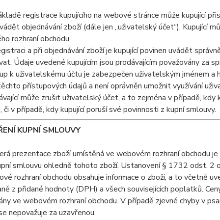
ákladě registrace kupujícího na webové stránce může kupující př
ádět objednávání zboží (dále jen „uživatelský účet“). Kupující m
ho rozhraní obchodu.
registraci a při objednávání zboží je kupující povinen uvádět správ
vat. Údaje uvedené kupujícím jsou prodávajícím považovány za sp
tup k uživatelskému účtu je zabezpečen uživatelským jménem a h
ěchto přístupových údajů a není oprávněn umožnit využívání uži
ávající může zrušit uživatelský účet, a to zejména v případě, kdy 
, či v případě, kdy kupující poruší své povinnosti z kupní smlouvy.
ŘENÍ KUPNÍ SMLOUVY
erá prezentace zboží umístěná ve webovém rozhraní obchodu je in
upní smlouvu ohledně tohoto zboží. Ustanovení § 1732 odst. 2 
vé rozhraní obchodu obsahuje informace o zboží, a to včetně uve
ně z přidané hodnoty (DPH) a všech souvisejících poplatků. Ceny 
ny ve webovém rozhraní obchodu. V případě zjevné chyby v psaní 
se nepovažuje za uzavřenou.