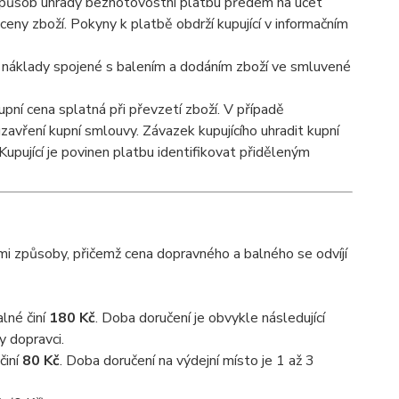
o způsob úhrady bezhotovostní platbu předem na účet
ceny zboží. Pokyny k platbě obdrží kupující v informačním
ké náklady spojené s balením a dodáním zboží ve smluvené
pní cena splatná při převzetí zboží. V případě
avření kupní smlouvy. Závazek kupujícího uhradit kupní
Kupující je povinen platbu identifikovat přiděleným
cími způsoby, přičemž cena dopravného a balného se odvíjí
lné činí
180 Kč
. Doba doručení je obvykle následující
y dopravci.
činí
80 Kč
. Doba doručení na výdejní místo je 1 až 3