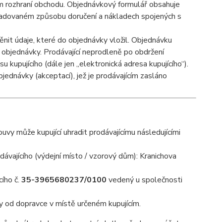
ém rozhraní obchodu. Objednávkový formulář obsahuje
žadovaném způsobu doručení a nákladech spojených s
nit údaje, které do objednávky vložil. Objednávku
í objednávky. Prodávající neprodleně po obdržení
 kupujícího (dále jen „elektronická adresa kupujícího“).
bjednávky (akceptací), jež je prodávajícím zasláno
uvy může kupující uhradit prodávajícímu následujícími
dávajícího (výdejní místo / vzorový dům): Kranichova
cího č.
35-3965680237/0100
vedený u společnosti
ky od dopravce v místě určeném kupujícím.