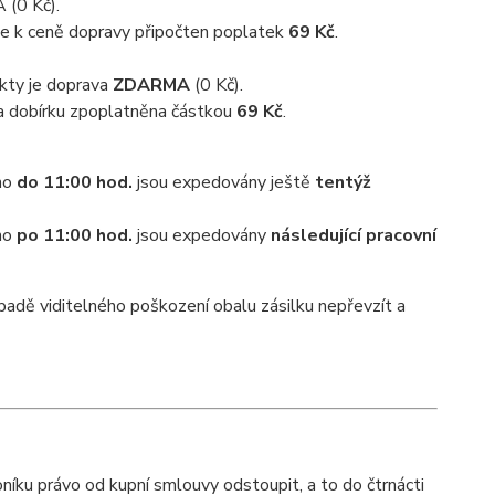
(0 Kč).
, je k ceně dopravy připočten poplatek
69 Kč
.
kty je doprava
ZDARMA
(0 Kč).
na dobírku zpoplatněna částkou
69 Kč
.
ího
do 11:00 hod.
jsou expedovány ještě
tentýž
ího
po 11:00 hod.
jsou expedovány
následující pracovní
řípadě viditelného poškození obalu zásilku nepřevzít a
íku právo od kupní smlouvy odstoupit, a to do čtrnácti