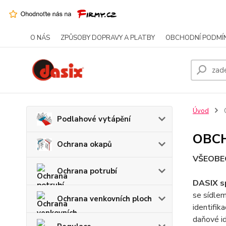
O NÁS
ZPŮSOBY DOPRAVY A PLATBY
OBCHODNÍ PODMÍ
Úvod
Podlahové vytápění
OBC
Ochrana okapů
VŠEOBE
Ochrana potrubí
DASIX sp
se sídle
Ochrana venkovních ploch
identifik
daňové id