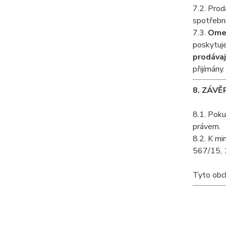
7.2. Prod
spotřební
7.3.
Omez
poskytuje
prodávaj
přijímány.
8. ZÁV
8.1. Poku
právem.
8.2. K mi
567/15, 1
Tyto obch