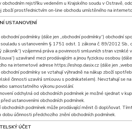
 obchodním rejstříku vedeném u Krajského soudu v Ostravě, odd
j zboží prostřednictvím on-line obchodu umístěného na internet
DNÍ USTANOVENÍ
 obchodní podmínky (dále jen „obchodní podmínky“) obchodní spole
v souladu s ustanovením § 1751 odst. 1 zákona č. 89/2012 Sb., o
 zákoník“) vzájemná práva a povinnosti smluvních stran vzniklé v
louva“) uzavírané mezi prodávajícím a jinou fyzickou osobou (dále
cího na internetové adrese https://eshop.dasix.cz (dále jen „webo
 obchodní podmínky se vztahují výhradně na nákup zboží spotře
lské činnosti uzavírá smlouvu s podnikatelem). Nevztahují se na 
 nebo samostatného výkonu povolání.
novení odchylná od obchodních podmínek je možné sjednat v kupn
 před ustanoveními obchodních podmínek.
í obchodních podmínek může prodávající měnit či doplňovat. Tím
o dobu účinnosti předchozího znění obchodních podmínek.
ATELSKÝ ÚČET