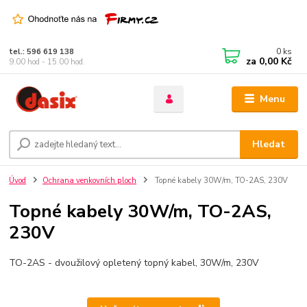
0
ks
tel.: 596 619 138
za
0,00 Kč
9.00 hod - 15.00 hod.
Menu
Hledat
Úvod
Ochrana venkovních ploch
Topné kabely 30W/m, TO-2AS, 230V
Topné kabely 30W/m, TO-2AS,
230V
TO-2AS - dvoužilový opletený topný kabel, 30W/m, 230V