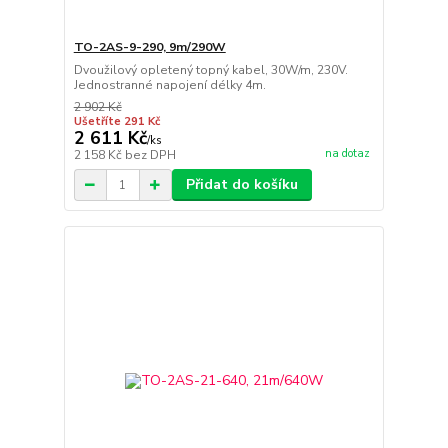
TO-2AS-9-290, 9m/290W
Dvoužilový opletený topný kabel, 30W/m, 230V.
Jednostranné napojení délky 4m.
2 902 Kč
Ušetříte 291 Kč
2 611 Kč
/
ks
na dotaz
2 158 Kč
bez DPH
Přidat do košíku