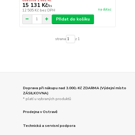
Ušetříte 1 681 Kč
15 131 Kč
/
ks
na dotaz
12 505 Kč
bez DPH
Přidat do košíku
strana
z 1
Doprava při nákupu nad 3.000,-Kč ZDARMA (Výdejní místo
ZÁSILKOVNA)
* platí u vybraných produktů
Prodejna v Ostravě
Technická a servisní podpora