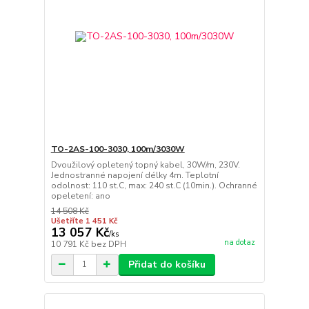
TO-2AS-100-3030, 100m/3030W
Dvoužilový opletený topný kabel, 30W/m, 230V.
Jednostranné napojení délky 4m. Teplotní
odolnost: 110 st.C, max: 240 st.C (10min.). Ochranné
opeletení: ano
14 508 Kč
Ušetříte 1 451 Kč
13 057 Kč
/
ks
na dotaz
10 791 Kč
bez DPH
Přidat do košíku