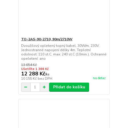
TO-2AS-90-2710, 90m/2710W
Dvoužilový opletený topný kabel, 30W/m, 230V.
Jednostranné napojení délky 4m. Teplotní
odolnost: 110 st.C, max: 240 st.C (10min.). Ochranné
opeletení: ano
13 654 Kč
Ušetříte 1 366 Kč
12 288 Kč
/
ks
na dotaz
10 155 Kč
bez DPH
Přidat do košíku