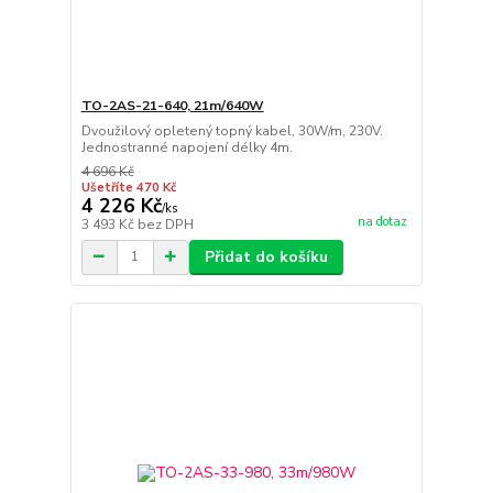
TO-2AS-21-640, 21m/640W
Dvoužilový opletený topný kabel, 30W/m, 230V.
Jednostranné napojení délky 4m.
4 696 Kč
Ušetříte 470 Kč
4 226 Kč
/
ks
na dotaz
3 493 Kč
bez DPH
Přidat do košíku