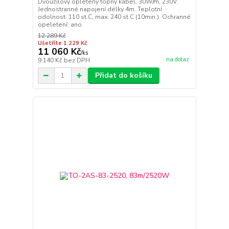
Dvoužilový opletený topný kabel, 30W/m, 230V.
Jednostranné napojení délky 4m. Teplotní
odolnost: 110 st.C, max: 240 st.C (10min.). Ochranné
opeletení: ano
12 289 Kč
Ušetříte 1 229 Kč
11 060 Kč
/
ks
na dotaz
9 140 Kč
bez DPH
Přidat do košíku