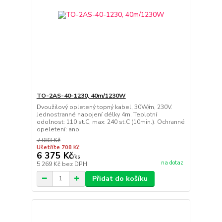
TO-2AS-40-1230, 40m/1230W
Dvoužilový opletený topný kabel, 30W/m, 230V.
Jednostranné napojení délky 4m. Teplotní
odolnost: 110 st.C, max: 240 st.C (10min.). Ochranné
opeletení: ano
7 083 Kč
Ušetříte 708 Kč
6 375 Kč
/
ks
na dotaz
5 269 Kč
bez DPH
Přidat do košíku