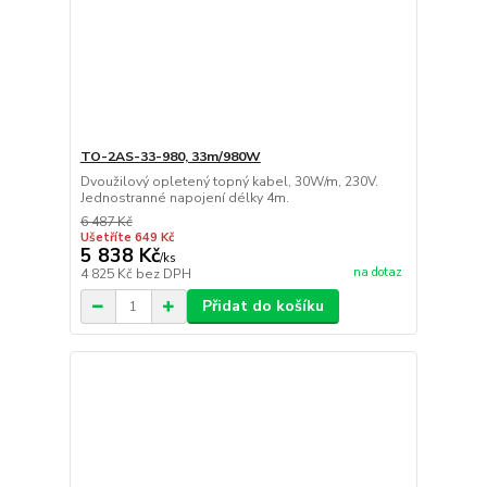
TO-2AS-33-980, 33m/980W
Dvoužilový opletený topný kabel, 30W/m, 230V.
Jednostranné napojení délky 4m.
6 487 Kč
Ušetříte 649 Kč
5 838 Kč
/
ks
na dotaz
4 825 Kč
bez DPH
Přidat do košíku