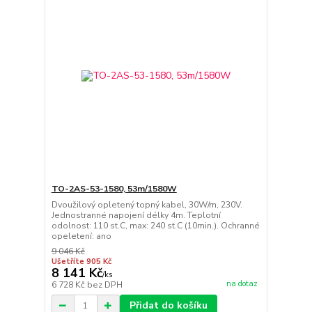
TO-2AS-53-1580, 53m/1580W
Dvoužilový opletený topný kabel, 30W/m, 230V.
Jednostranné napojení délky 4m. Teplotní
odolnost: 110 st.C, max: 240 st.C (10min.). Ochranné
opeletení: ano
9 046 Kč
Ušetříte 905 Kč
8 141 Kč
/
ks
na dotaz
6 728 Kč
bez DPH
Přidat do košíku