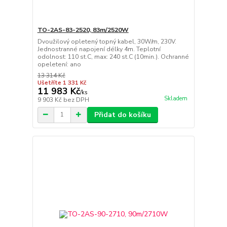
TO-2AS-83-2520, 83m/2520W
Dvoužilový opletený topný kabel, 30W/m, 230V.
Jednostranné napojení délky 4m. Teplotní
odolnost: 110 st.C, max: 240 st.C (10min.). Ochranné
opeletení: ano
13 314 Kč
Ušetříte 1 331 Kč
11 983 Kč
/
ks
Skladem
9 903 Kč
bez DPH
Přidat do košíku