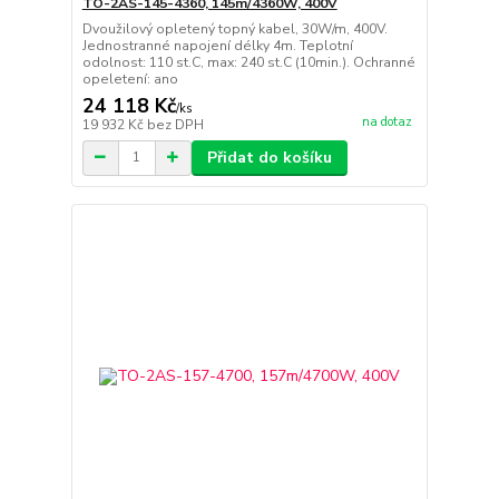
TO-2AS-145-4360, 145m/4360W, 400V
Dvoužilový opletený topný kabel, 30W/m, 400V.
Jednostranné napojení délky 4m. Teplotní
odolnost: 110 st.C, max: 240 st.C (10min.). Ochranné
opeletení: ano
24 118 Kč
/
ks
na dotaz
19 932 Kč
bez DPH
Přidat do košíku