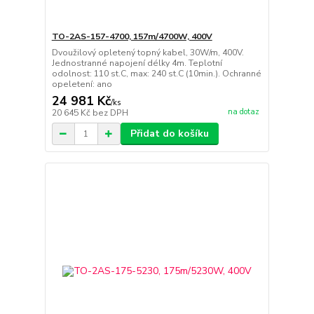
TO-2AS-157-4700, 157m/4700W, 400V
Dvoužilový opletený topný kabel, 30W/m, 400V.
Jednostranné napojení délky 4m. Teplotní
odolnost: 110 st.C, max: 240 st.C (10min.). Ochranné
opeletení: ano
24 981 Kč
/
ks
na dotaz
20 645 Kč
bez DPH
Přidat do košíku