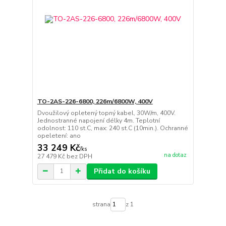
TO-2AS-226-6800, 226m/6800W, 400V
Dvoužilový opletený topný kabel, 30W/m, 400V.
Jednostranné napojení délky 4m. Teplotní
odolnost: 110 st.C, max: 240 st.C (10min.). Ochranné
opeletení: ano
33 249 Kč
/
ks
na dotaz
27 479 Kč
bez DPH
Přidat do košíku
strana
z 1