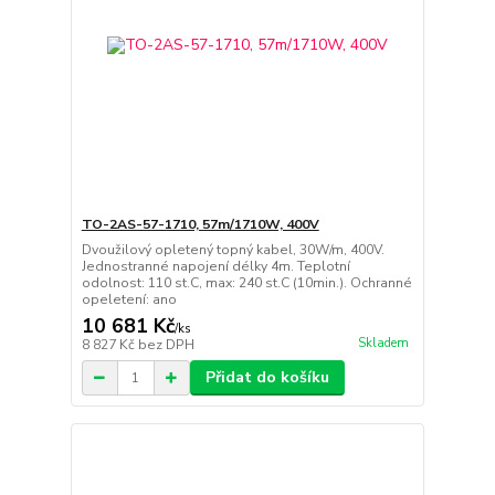
TO-2AS-57-1710, 57m/1710W, 400V
Dvoužilový opletený topný kabel, 30W/m, 400V.
Jednostranné napojení délky 4m. Teplotní
odolnost: 110 st.C, max: 240 st.C (10min.). Ochranné
opeletení: ano
10 681 Kč
/
ks
Skladem
8 827 Kč
bez DPH
Přidat do košíku