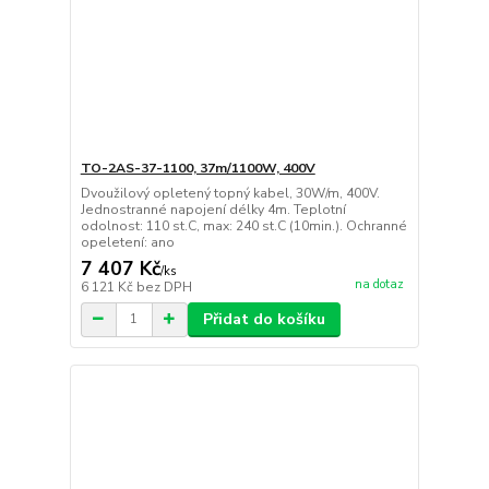
TO-2AS-37-1100, 37m/1100W, 400V
Dvoužilový opletený topný kabel, 30W/m, 400V.
Jednostranné napojení délky 4m. Teplotní
odolnost: 110 st.C, max: 240 st.C (10min.). Ochranné
opeletení: ano
7 407 Kč
/
ks
na dotaz
6 121 Kč
bez DPH
Přidat do košíku