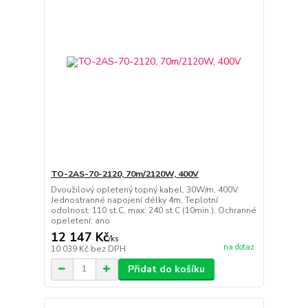
TO-2AS-70-2120, 70m/2120W, 400V
Dvoužilový opletený topný kabel, 30W/m, 400V.
Jednostranné napojení délky 4m. Teplotní
odolnost: 110 st.C, max: 240 st.C (10min.). Ochranné
opeletení: ano
12 147 Kč
/
ks
na dotaz
10 039 Kč
bez DPH
Přidat do košíku