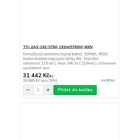
TO-2AS-192-5760, 192m/5760W,400V
Dvoužilový opletený topný kabel, 30W/m, 400V.
Jednostranné napojení délky 4m. Teplotní
odolnost: 110 st.C, max: 240 st.C (10min.). Ochranné
opeletení: ano
31 442 Kč
/
ks
na dotaz
25 985 Kč
bez DPH
Přidat do košíku