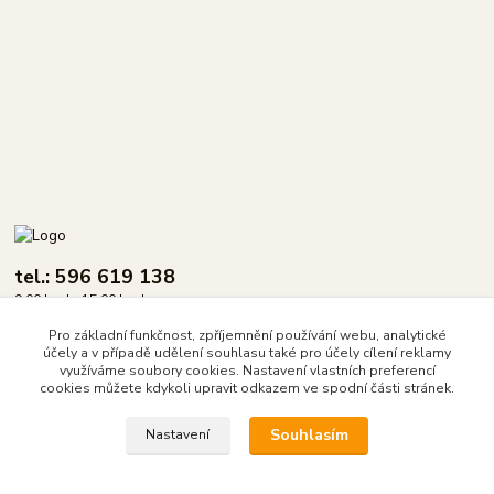
tel.: 596 619 138
9.00 hod - 15.00 hod.
Pro základní funkčnost, zpříjemnění používání webu, analytické
info@dasix.cz
účely a v případě udělení souhlasu také pro účely cílení reklamy
využíváme soubory cookies. Nastavení vlastních preferencí
cookies můžete kdykoli upravit odkazem ve spodní části stránek.
Souhlasím
Nastavení