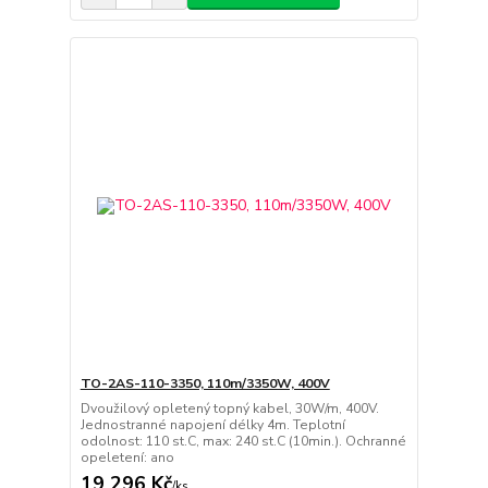
TO-2AS-110-3350, 110m/3350W, 400V
Dvoužilový opletený topný kabel, 30W/m, 400V.
Jednostranné napojení délky 4m. Teplotní
odolnost: 110 st.C, max: 240 st.C (10min.). Ochranné
opeletení: ano
19 296 Kč
/
ks