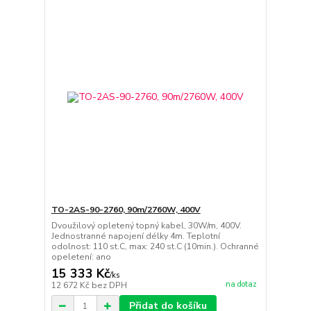
TO-2AS-90-2760, 90m/2760W, 400V
Dvoužilový opletený topný kabel, 30W/m, 400V.
Jednostranné napojení délky 4m. Teplotní
odolnost: 110 st.C, max: 240 st.C (10min.). Ochranné
opeletení: ano
15 333 Kč
/
ks
na dotaz
12 672 Kč
bez DPH
Přidat do košíku