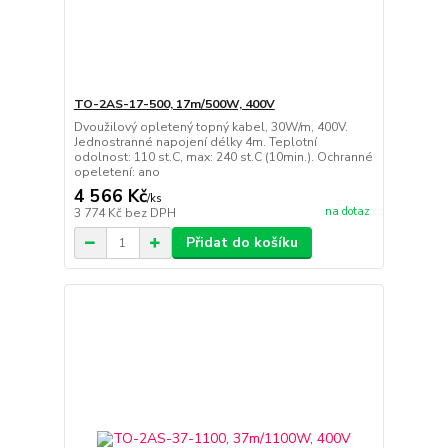
TO-2AS-17-500, 17m/500W, 400V
Dvoužilový opletený topný kabel, 30W/m, 400V.
Jednostranné napojení délky 4m. Teplotní
odolnost: 110 st.C, max: 240 st.C (10min.). Ochranné
opeletení: ano
4 566 Kč
/
ks
na dotaz
3 774 Kč
bez DPH
Přidat do košíku