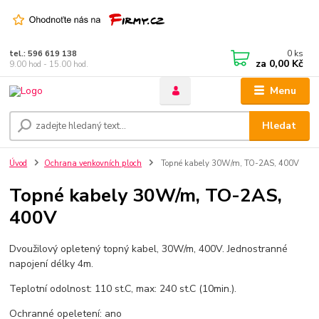
0
ks
tel.: 596 619 138
za
0,00 Kč
9.00 hod - 15.00 hod.
Menu
Hledat
Úvod
Ochrana venkovních ploch
Topné kabely 30W/m, TO-2AS, 400V
Topné kabely 30W/m, TO-2AS,
400V
Dvoužilový opletený topný kabel, 30W/m, 400V. Jednostranné
napojení délky 4m.
Teplotní odolnost: 110 st.C, max: 240 st.C (10min.).
Ochranné opeletení: ano