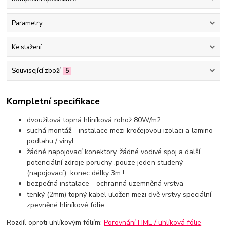
Parametry
Ke stažení
Související zboží
5
Kompletní specifikace
dvoužilová topná hliníková rohož 80W/m2
suchá montáž - instalace mezi kročejovou izolaci a lamino
podlahu / vinyl
žádné napojovací konektory, žádné vodivé spoj a další
potenciální zdroje poruchy ,pouze jeden studený
(napojovací) konec délky 3m !
bezpečná instalace - ochranná uzemněná vrstva
tenký (2mm) topný kabel uložen mezi dvě vrstvy speciální
zpevněné hliníkové fólie
Rozdíl oproti uhlíkovým fóliím:
Porovnání HML / uhlíková fólie