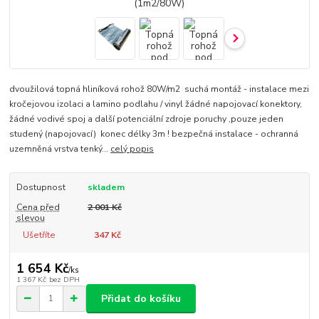
dvoužilová topná hliníková rohož 80W/m2 suchá montáž - instalace mezi
kročejovou izolaci a lamino podlahu / vinyl žádné napojovací konektory,
žádné vodivé spoj a další potenciální zdroje poruchy ,pouze jeden
studený (napojovací) konec délky 3m ! bezpečná instalace - ochranná
uzemněná vrstva tenký...
celý popis
Dostupnost
skladem
Cena před
2 001 Kč
slevou
Ušetříte
347 Kč
1 654 Kč
/
ks
1 367 Kč
bez DPH
Přidat do košíku