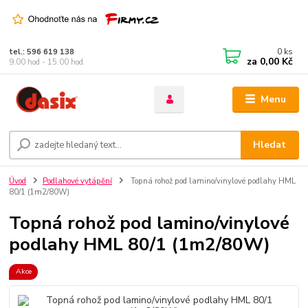
0
ks
tel.: 596 619 138
za
0,00 Kč
9.00 hod - 15.00 hod.
Menu
Hledat
Úvod
Podlahové vytápění
Topná rohož pod lamino/vinylové podlahy HML
80/1 (1m2/80W)
Topná rohož pod lamino/vinylové
podlahy HML 80/1 (1m2/80W)
Akce