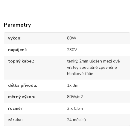
Parametry
výkon
80W
napájení
230V
topný kabel
tenký, 2mm uložen mezi dvě
vrstvy speciálně zpevněné
hliníkové fólie
délka přívodu
1x 3m
měrný výkon
80W/m2
rozměr
2 x 0,5m
záruka
24 měsíců