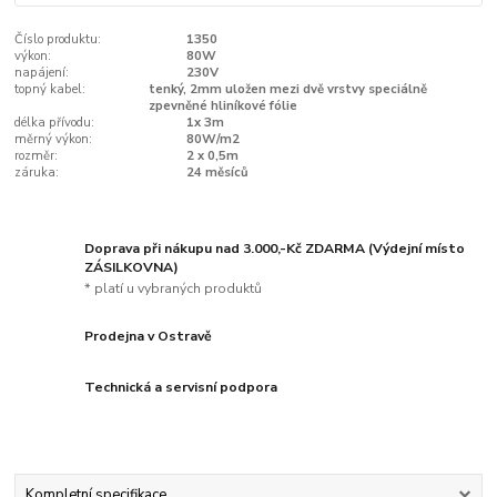
Číslo produktu:
1350
výkon:
80W
napájení:
230V
topný kabel:
tenký, 2mm uložen mezi dvě vrstvy speciálně
zpevněné hliníkové fólie
délka přívodu:
1x 3m
měrný výkon:
80W/m2
rozměr:
2 x 0,5m
záruka:
24 měsíců
Doprava při nákupu nad 3.000,-Kč ZDARMA (Výdejní místo
ZÁSILKOVNA)
* platí u vybraných produktů
Prodejna v Ostravě
Technická a servisní podpora
Kompletní specifikace