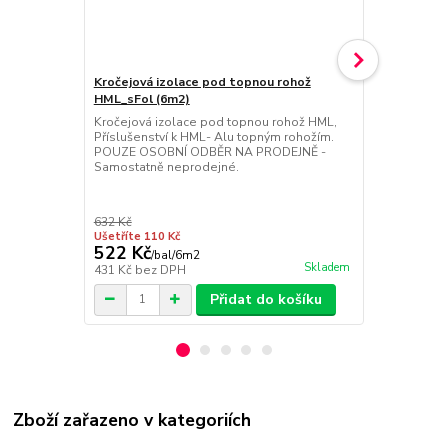
Kročejová izolace pod topnou rohož
Treo H Touc
HML_sFol (6m2)
displejem (
Kročejová izolace pod topnou rohož HML,
NEJLEPŠÍ T
Příslušenství k HML- Alu topným rohožím.
programovat
POUZE OSOBNÍ ODBĚR NA PRODEJNĚ -
dotykovým di
Samostatně neprodejné.
prostorový+p
plně kompat
čidlem, moni
CZK, české me
632 Kč
kalibrace tep
Ušetříte 110 Kč
522 Kč
3 860 Kč
/
bal/6m2
Skladem
431 Kč
bez DPH
3 190 Kč
bez
Přidat do košíku
Zboží zařazeno v kategoriích