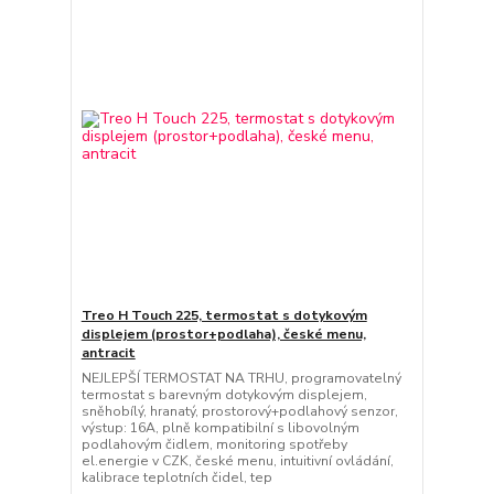
Treo H Touch 225, termostat s dotykovým
displejem (prostor+podlaha), české menu,
antracit
NEJLEPŠÍ TERMOSTAT NA TRHU, programovatelný
termostat s barevným dotykovým displejem,
sněhobílý, hranatý, prostorový+podlahový senzor,
výstup: 16A, plně kompatibilní s libovolným
podlahovým čidlem, monitoring spotřeby
el.energie v CZK, české menu, intuitivní ovládání,
kalibrace teplotních čidel, tep