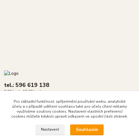
tel.: 596 619 138
9.00 hod - 15.00 hod.
Pro základní funkčnost, zpříjemnění používání webu, analytické
info@dasix.cz
účely a v případě udělení souhlasu také pro účely cílení reklamy
využíváme soubory cookies. Nastavení vlastních preferencí
cookies můžete kdykoli upravit odkazem ve spodní části stránek.
Souhlasím
Nastavení