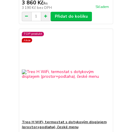
3 860 Kč
/
ks
Skladem
3 190 Kč
bez DPH
Přidat do košíku
TOP produkt
Akce
Treo H WiFi, termostat s dotykovým displejem
(prostor+podlaha), české menu