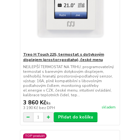
Treo H Touch 225, termostat s dotykovým
displejem (prostor+podlaha), české menu
NEJLEPŠÍ TERMOSTAT NA TRHU, programovatelný
termostat s barevným dotykovým displejem,
sněhobílý, hranatý, prostorový+podlahový senzor,
výstup: 16A, plně kompatibilní s libovolným
podlahovým čidlem, monitoring spotřeby
el.energie v CZK, české menu, intuitivní ovládání,
kalibrace teplotních čidel, tep...
3 860 Kč
/
ks
skladem
3 190 Kč
bez DPH
Přidat do košíku
TOP produkt