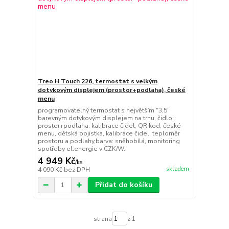
Treo H Touch 226, termostat s velkým
dotykovým displejem (prostor+podlaha), české
menu
programovatelný termostat s největším "3,5"
barevným dotykovým displejem na trhu, čidlo:
prostor+podlaha, kalibrace čidel, QR kod, české
menu, dětská pojistka, kalibrace čidel, teploměr
prostoru a podlahy,barva: sněhobílá, monitoring
spotřeby el.energie v CZK/W.
4 949 Kč
/
ks
skladem
4 090 Kč
bez DPH
Přidat do košíku
strana
z 1