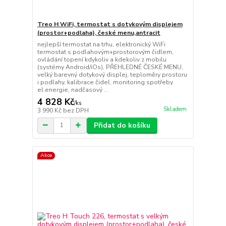
Treo H WiFi, termostat s dotykovým displejem
(prostor+podlaha), české menu,antracit
nejlepší termostat na trhu, elektronický WiFi
termostat s podlahovým+prostorovým čidlem,
ovládání topení kdykoliv a kdekoliv z mobilu
(systémy Android/iOs), PŘEHLEDNÉ ČESKÉ MENU,
velký barevný dotykový displej, teploměry prostoru
i podlahy, kalibrace čidel, monitoring spotřeby
el.energie, nadčasový ...
4 828 Kč
/
ks
Skladem
3 990 Kč
bez DPH
Přidat do košíku
Akce