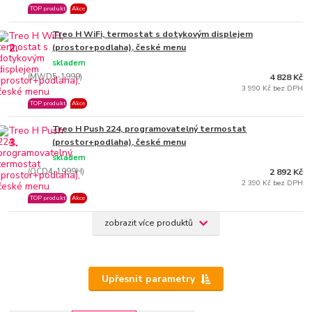
TOP produkt
Akce
Treo H WiFi, termostat s dotykovým displejem
2.
(prostor+podlaha), české menu
skladem
(MWD5-1999)
4 828 Kč
3 990 Kč bez DPH
TOP produkt
Akce
Treo H Push 224, programovatelný termostat
3.
(prostor+podlaha), české menu
skladem
(OCD4-1999H)
2 892 Kč
2 390 Kč bez DPH
TOP produkt
Akce
zobrazit více produktů
Upřesnit parametry