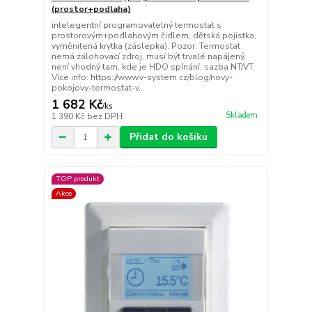
(prostor+podlaha)
intelegentní programovatelný termostat s
prostorovým+podlahovým čidlem, dětská pojistka,
vyměnitená krytka (záslepka). Pozor: Termostat
nemá zálohovací zdroj, musí být trvalé napájený,
není vhodný tam, kde je HDO spínání, sazba NT/VT.
Více info: https://www.v-system.cz/blog/novy-
pokojovy-termostat-v...
1 682 Kč
/
ks
Skladem
1 390 Kč
bez DPH
Přidat do košíku
TOP produkt
Akce