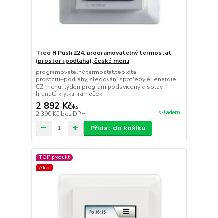
Treo H Push 224, programovatelný termostat
(prostor+podlaha), české menu
programovatelný termostat,teplota
prostoru+podlahy, sledování spotřeby el.energie,
CZ menu, týden.program,podsvícený display,
hranatá krytka+rámeček.
2 892 Kč
/
ks
skladem
2 390 Kč
bez DPH
Přidat do košíku
TOP produkt
Akce