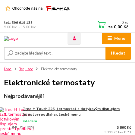
0
ks
tel.: 596 619 138
za
0,00 Kč
9.00 hod - 15.00 hod.
Menu
Hledat
Úvod
Regulace
Elektronické termostaty
Elektronické termostaty
Nejprodávanější
Treo H Touch 225, termostat s dotykovým displejem
1.
(prostor+podlaha), české menu
skladem
(MCD5-1999)
3 860 Kč
3 190 Kč bez DPH