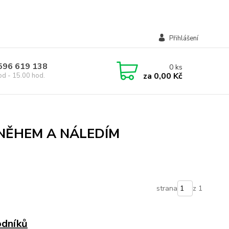
Přihlášení
 596 619 138
0
ks
za
0,00 Kč
od - 15.00 hod.
NĚHEM A NÁLEDÍM
strana
z 1
odníků