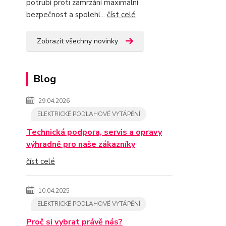
potrubí proti zamrzání maximální
bezpečnost a spolehl...
číst celé
Zobrazit všechny novinky
Blog
29.04.2026
ELEKTRICKÉ PODLAHOVÉ VYTÁPĚNÍ
Technická podpora, servis a opravy
výhradně pro naše zákazníky
číst celé
10.04.2025
ELEKTRICKÉ PODLAHOVÉ VYTÁPĚNÍ
Proč si vybrat právě nás?