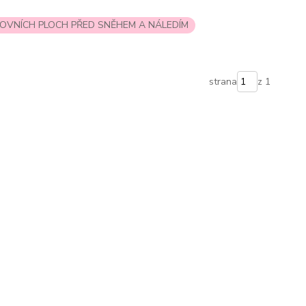
VNÍCH PLOCH PŘED SNĚHEM A NÁLEDÍM
strana
z 1