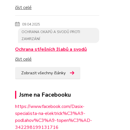
číst celé
09.04.2025
OCHRANA OKAPŮ A SVODŮ PROTI
ZAMRZÁNÍ
Ochrana střešních žlabů a svodů
číst celé
Zobrazit všechny články
Jsme na Facebooku
https://www.facebook.com/Dasix-
specialista-na-elektrick%C3%A9-
podlahov%C3%A9-topen%C3%AD-
342298
199131716