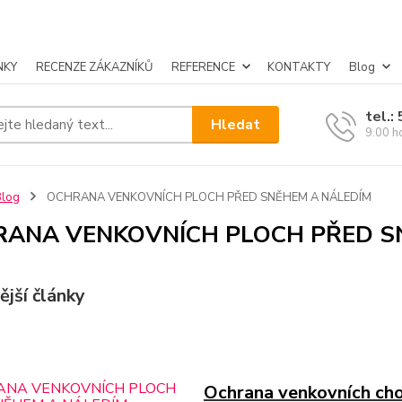
NKY
RECENZE ZÁKAZNÍKŮ
REFERENCE
KONTAKTY
Blog
tel.:
Hledat
9.00 h
Blog
OCHRANA VENKOVNÍCH PLOCH PŘED SNĚHEM A NÁLEDÍM
ANA VENKOVNÍCH PLOCH PŘED S
ější články
Ochrana venkovních ch