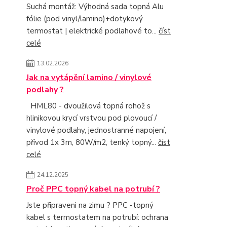
Suchá montáž: Výhodná sada topná Alu
fólie (pod vinyl/lamino)+dotykový
termostat | elektrické podlahové to...
číst
celé
13.02.2026
Jak na vytápění lamino / vinylové
podlahy ?
HML80 - dvoužilová topná rohož s
hlinikovou krycí vrstvou pod plovoucí /
vinylové podlahy, jednostranné napojení,
přívod 1x 3m, 80W/m2, tenký topný...
číst
celé
24.12.2025
Proč PPC topný kabel na potrubí ?
Jste připraveni na zimu ? PPC -topný
kabel s termostatem na potrubí: ochrana