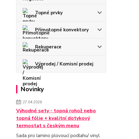
Topné prvky
Přímotopné konvektory
Rekuperace
Výprodej / Komisní prodej
Novinky
27.04.2026
Výhodné sety - topná rohož nebo
topná fólie + kvalitní dotykový
termostat s českým menu
Sada pro lamino plovoucí podlahu/ vinyl.