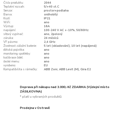
Číslo produktu:
2044
Teplotní rozsah:
5/+40 st.C
Senzor:
prostor+podlaha
Barva:
sněhobílý
Krytí:
IP21
WiFi:
ano
Výstup:
16A
napájení:
100-240 V AC +-10%, 50/60Hz
síťový vypínač:
ano, 2polový
záruka:
24 měsíců
VF pásmo:
2,4 GHz
Životnost záložní baterie:
5 let (skladování), 10 let (napájená)
dětská pojistka:
ano
monitoring spotřeby:
ano
kalibrace čidel:
ano
české menu:
ano
vyrobeno:
EU
Kompatibilita s rámečky:
ABB Zoni, ABB Levit (M), Gira E2
Doprava při nákupu nad 3.000,-Kč ZDARMA (Výdejní místo
ZÁSILKOVNA)
* platí u vybraných produktů
Prodejna v Ostravě