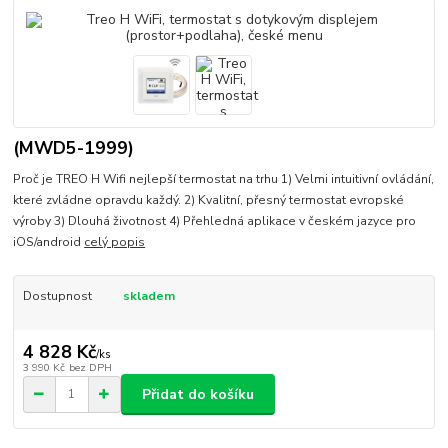
(MWD5-1999)
Proč je TREO H Wifi nejlepší termostat na trhu 1) Velmi intuitivní ovládání,
které zvládne opravdu každý. 2) Kvalitní, přesný termostat evropské
výroby 3) Dlouhá životnost 4) Přehledná aplikace v českém jazyce pro
iOS/android
celý popis
Dostupnost
skladem
4 828 Kč
/
ks
3 990 Kč
bez DPH
Přidat do košíku