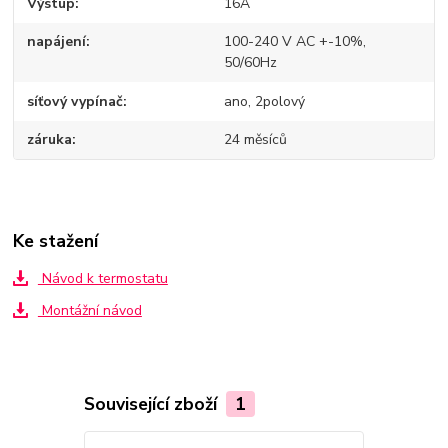
Výstup
16A
napájení
100-240 V AC +-10%,
50/60Hz
síťový vypínač
ano, 2polový
záruka
24 měsíců
Ke stažení
Návod k termostatu
Montážní návod
Související zboží
1