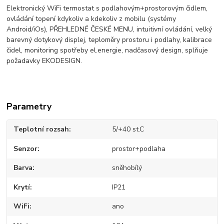
Elektronický WiFi termostat s podlahovým+prostorovým čidlem,
ovládání topení kdykoliv a kdekoliv z mobilu (systémy
Android/iOs), PŘEHLEDNÉ ČESKÉ MENU, intuitivní ovládání, velký
barevný dotykový displej, teploměry prostoru i podlahy, kalibrace
čidel, monitoring spotřeby el.energie, nadčasový design, splňuje
požadavky EKODESIGN.
Parametry
Teplotní rozsah
5/+40 st.C
Senzor
prostor+podlaha
Barva
sněhobílý
Krytí
IP21
WiFi
ano