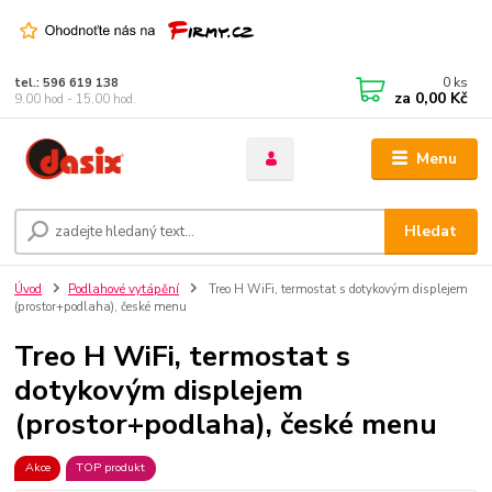
0
ks
tel.: 596 619 138
za
0,00 Kč
9.00 hod - 15.00 hod.
Menu
Hledat
Úvod
Podlahové vytápění
Treo H WiFi, termostat s dotykovým displejem
(prostor+podlaha), české menu
Treo H WiFi, termostat s
dotykovým displejem
(prostor+podlaha), české menu
Akce
TOP produkt