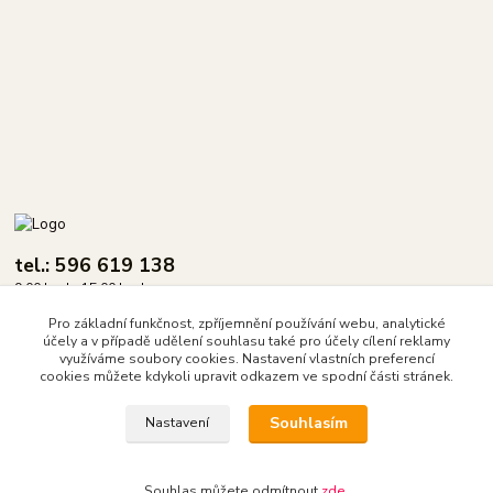
tel.: 596 619 138
9.00 hod - 15.00 hod.
Pro základní funkčnost, zpříjemnění používání webu, analytické
info@dasix.cz
účely a v případě udělení souhlasu také pro účely cílení reklamy
využíváme soubory cookies. Nastavení vlastních preferencí
cookies můžete kdykoli upravit odkazem ve spodní části stránek.
Souhlasím
Nastavení
DASIX spol. s r.o.
Souhlas můžete odmítnout
zde
.