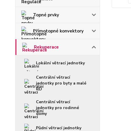
Topné prvky
Přímotopné konvektory
Rekuperace
Lokální větrací jednotky
Centrální větrací
jednotky pro byty a malé
RD
Centrální větrací
jednotky pro rodinné
domy
Půdní větrací jednotky