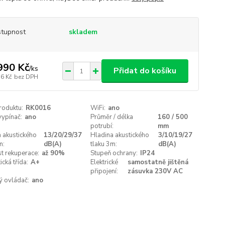
tupnost
skladem
990 Kč
/
ks
Přidat do košíku
56 Kč
bez DPH
roduktu:
RK0016
WiFi:
ano
vypínač:
ano
Průměr / délka
160 / 500
potrubí:
mm
 akustického
13/20/29/37
Hladina akustického
3/10/19/27
m:
dB(A)
tlaku 3m:
dB(A)
t rekuperace:
až 90%
Stupeň ochrany:
IP24
ická třída:
A+
Elektrické
samostatně jištěná
připojení:
zásuvka 230V AC
ý ovládač:
ano