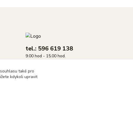
tel.: 596 619 138
9.00 hod - 15.00 hod.
info@dasix.cz
 souhlasu také pro
žete kdykoli upravit
Vytvořeno na
Eshop-rychle.cz