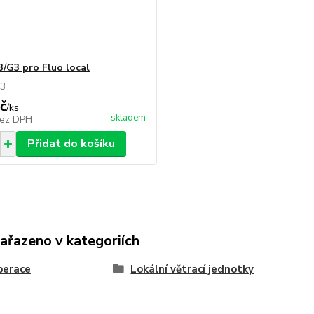
3/G3 pro Fluo local
 G3
č
/
ks
skladem
ez DPH
Přidat do košíku
zařazeno v kategoriích
perace
Lokální větrací jednotky