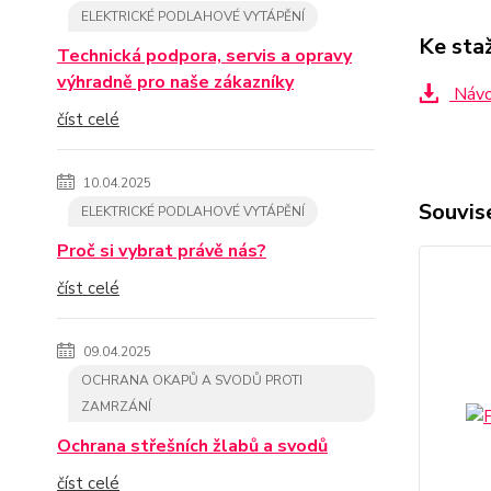
ELEKTRICKÉ PODLAHOVÉ VYTÁPĚNÍ
Ke sta
Technická podpora, servis a opravy
výhradně pro naše zákazníky
Návod
číst celé
10.04.2025
Souvise
ELEKTRICKÉ PODLAHOVÉ VYTÁPĚNÍ
Proč si vybrat právě nás?
číst celé
09.04.2025
OCHRANA OKAPŮ A SVODŮ PROTI
ZAMRZÁNÍ
Ochrana střešních žlabů a svodů
číst celé