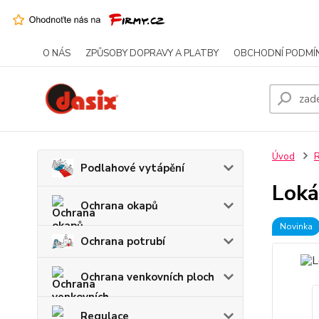
O NÁS
ZPŮSOBY DOPRAVY A PLATBY
OBCHODNÍ PODMÍ
Úvod
R
Podlahové vytápění
Loká
Ochrana okapů
Novinka
Ochrana potrubí
Ochrana venkovních ploch
Regulace