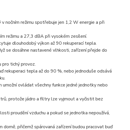
 v nočním režimu spotřebuje jen 1,2 W energie a při
ím režimu a 27,3 dBA při vysokém zesílení.
skytuje dlouhodobý výkon až 90 rekuperací tepla.
dyž se dosáhne nastavené vlhkosti, zařízení přejde do
 pro tichý provoz.
í buď rekuperaci tepla až do 90 %, nebo jednoduše odsává
ku.
m umožní ovládat všechny funkce jedné jednotky nebo
, protože jádro a filtry lze vyjmout a vyčistit bez
hlosti proudění vzduchu a pokud se jednotka nepoužívá,
ém domě, přičemž spárovaná zařízení budou pracovat buď