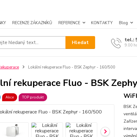
NKY
RECENZE ZÁKAZNÍKŮ
REFERENCE
KONTAKTY
Blog
tel.:
Hledat
9.00 h
ekuperace
Lokální rekuperace Fluo - BSK Zephyr - 160/500
lní rekuperace Fluo - BSK Zephy
WiFI
Akce
TOP produkt
BSK Ze
ventilá
Zařízen
interv
výmění