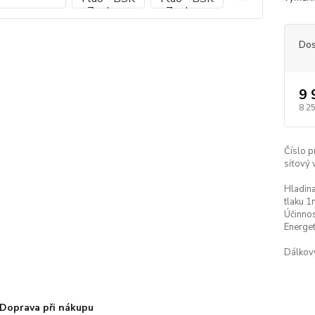
Dos
9 
8 2
Číslo p
síťový 
Hladina
tlaku 1
Účinnos
Energet
Dálkov
Doprava při nákupu