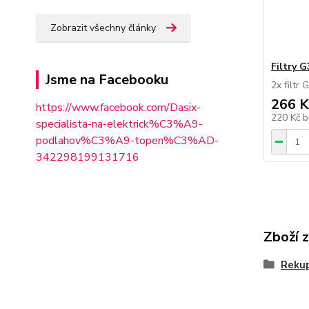
Zobrazit všechny články
Filtry G
Jsme na Facebooku
2x filtr
266 K
https://www.facebook.com/Dasix-
220 Kč
b
specialista-na-elektrick%C3%A9-
podlahov%C3%A9-topen%C3%AD-
342298
199131716
Zboží 
Reku