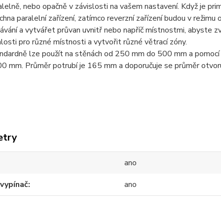
alelně, nebo opačně v závislosti na vašem nastavení. Když je primá
chna paralelní zařízení, zatímco reverzní zařízení budou v režimu
ávání a vytvářet průvan uvnitř nebo napříč místnostmi, abyste zv
hlosti pro různé místnosti a vytvořit různé větrací zóny.
ndardně lze použít na stěnách od 250 mm do 500 mm a pomocí pří
0 mm. Průměr potrubí je 165 mm a doporučuje se průměr otvo
etry
ano
 vypínač
ano