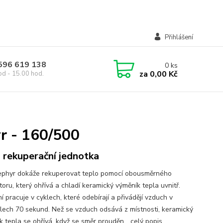
Přihlášení
 596 619 138
0
ks
za
0,00 Kč
od - 15.00 hod.
r - 160/500
 rekuperační jednotka
phyr dokáže rekuperovat teplo pomocí obousměrného
toru, který ohřívá a chladí keramický výměník tepla uvnitř.
í pracuje v cyklech, které odebírají a přivádějí vzduch v
alech 70 sekund. Než se vzduch odsává z místnosti, keramický
k tepla se ohřívá, když se směr prouděn...
celý popis