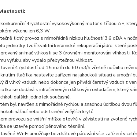
vlastnosti:
konkurenční 4rychlostní vysokovýkonný motor s třídou A+, který
okém výkonu jen 6,3 W.
tečně tichý provoz s mimořádně nízkou hlučností 3,6 dBA v nočn
lo jednotky tvoří kvalitní keramické rekuperační jádro, které po
egrovaný snímač vlhkosti se 3 úrovněmi monitorování vlhkosti. K
imu výfuku, aby vydalo přebytečnou vlhkost.
tavení 4 rychlostí od 15 m3/h do 60 m3/h včetně nočního režimu
sknutím tlačítka nastavíte zařízení na jakoukoli situaci a umožn
lý či vlhký vzduch, nebo dokonce jen přivádí čerstvý vzduch z ven
notka se dodává s infračerveným dálkovým ovladačem, který vá
ýchkoli dalších jednotek současně.
tém byl navržen s mimořádně rychlou a snadnou údržbou dvou filtrů
éhokoli nářadí nebo odstranění vnějších krytů.
em provozu se vnitřní mřížka otevírá v závislosti na zvolené ryc
žka se uzavře pomocí pěnového těsnění.
tavěné Wi-Fi umožňuje bezdrátové párování více zařízení v cel