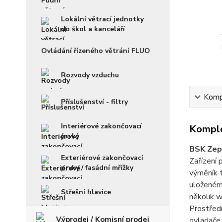
Lokální větrací jednotky
do škol a kanceláří
Ovládání řízeného větrání FLUO
Rozvody vzduchu
Kompl
Příslušenství - filtry
Interiérové zakončovací
Komple
prvky
BSK Zep
Exteriérové zakončovací
Zařízení 
prvky / fasádní mřížky
výměník t
uloženém
Střešní hlavice
několik w
Prostředn
Výprodej / Komisní prodej
ovladače.