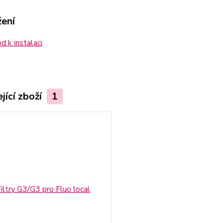
žení
 k instalaci
jící zboží
1