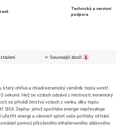
Technická a servisní
ravě
podpora
 stažení
Související zboží
1
terý ohřívá a chladí keramický výměník tepla uvnitř.
ch 70 sekund. Než se vzduch odsává z místnosti, keramický
sti se přivádí čerstvý vzduch z venku, díky teplu
ř. BSK Zephyr, jehož spotřeba energie nepřesahuje
šetřit energii a zároveň splnit vaše potřeby větrání.
e ovládat pomocí přiloženého infračerveného dálkového