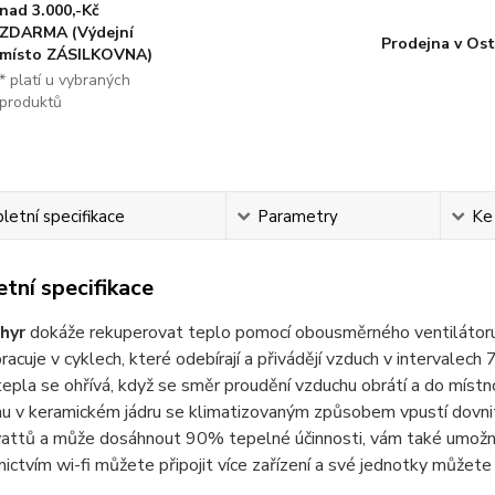
nad 3.000,-Kč
ZDARMA (Výdejní
Prodejna v Ost
místo ZÁSILKOVNA)
* platí u vybraných
produktů
etní specifikace
Parametry
Ke
tní specifikace
hyr
dokáže rekuperovat teplo pomocí obousměrného ventilátoru, k
pracuje v cyklech, které odebírají a přivádějí vzduch v intervale
epla se ohřívá, když se směr proudění vzduchu obrátí a do místno
u v keramickém jádru se klimatizovaným způsobem vpustí dovnit
attů a může dosáhnout 90% tepelné účinnosti, vám také umožní u
ictvím wi-fi můžete připojit více zařízení a své jednotky můžet