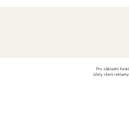
Pro základní funk
účely cílení reklam
DASIX spol. s r.o.