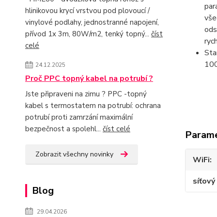
par
hlinikovou krycí vrstvou pod plovoucí /
vše
vinylové podlahy, jednostranné napojení,
ods
přívod 1x 3m, 80W/m2, tenký topný...
číst
ryc
celé
Sta
100
24.12.2025
Proč PPC topný kabel na potrubí ?
Jste připraveni na zimu ? PPC -topný
kabel s termostatem na potrubí: ochrana
potrubí proti zamrzání maximální
bezpečnost a spolehl...
číst celé
Param
Zobrazit všechny novinky
WiFi
síťový
Blog
29.04.2026