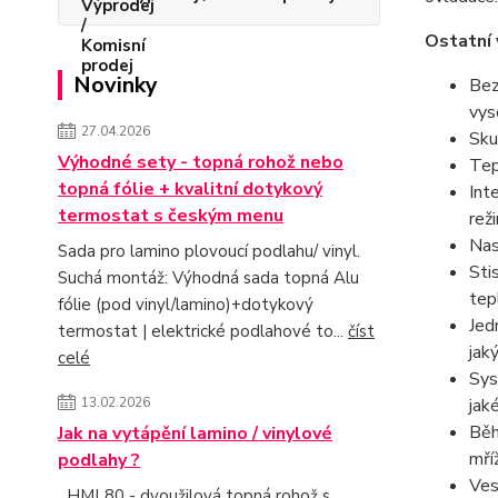
Ostatní 
Novinky
Bez
vys
27.04.2026
Sku
Výhodné sety - topná rohož nebo
Tep
topná fólie + kvalitní dotykový
Int
termostat s českým menu
rež
Nas
Sada pro lamino plovoucí podlahu/ vinyl.
Sti
Suchá montáž: Výhodná sada topná Alu
tep
fólie (pod vinyl/lamino)+dotykový
Jed
termostat | elektrické podlahové to...
číst
jak
celé
Sys
jak
13.02.2026
Běh
Jak na vytápění lamino / vinylové
mří
podlahy ?
Ves
HML80 - dvoužilová topná rohož s