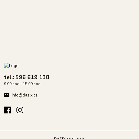
tel.: 596 619 138
9.00 hod - 15.00 hod.
info@dasix.cz
DASIX spol. s r.o.