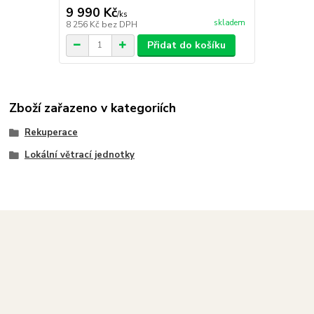
9 990 Kč
/
ks
skladem
8 256 Kč
bez DPH
Přidat do košíku
Zboží zařazeno v kategoriích
Rekuperace
Lokální větrací jednotky