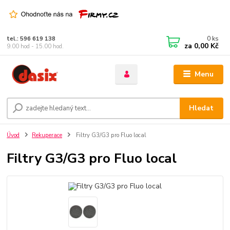
0
ks
tel.: 596 619 138
za
0,00 Kč
9.00 hod - 15.00 hod.
Menu
Hledat
Úvod
Rekuperace
Filtry G3/G3 pro Fluo local
Filtry G3/G3 pro Fluo local