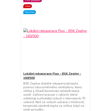
TOP produkt
Akce
Novinka
Lokální rekuperace Fluo - BSK Zephyr -
160/500
BSK Zephyr dokáže rekuperovat teplo
pomocí obousměrného ventilátoru, který
ohřívá a chladí keramický výměník tepla
uvnitř. Zařízení pracuje v cyklech, které
odebírají a přivádějí vzduch v intervalech 70
sekund. Než se vzduch odsává z místnosti,
keramický výměník tepla se ohřívá, když se
směr prouděn...