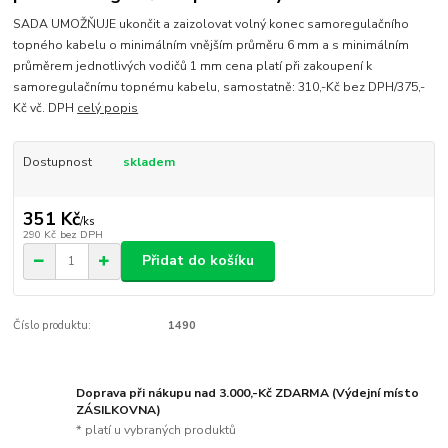
SADA UMOŽŇUJE ukončit a zaizolovat volný konec samoregulačního
topného kabelu o minimálním vnějším průměru 6 mm a s minimálním
průměrem jednotlivých vodičů 1 mm cena platí při zakoupení k
samoregulačnímu topnému kabelu, samostatně: 310,-Kč bez DPH/375,-
Kč vč. DPH
celý popis
Dostupnost
skladem
351 Kč
/
ks
290 Kč
bez DPH
Přidat do košíku
Číslo produktu:
1490
Doprava při nákupu nad 3.000,-Kč ZDARMA (Výdejní místo
ZÁSILKOVNA)
* platí u vybraných produktů