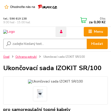
0
ks
tel.: 596 619 138
za
0,00 Kč
9.00 hod - 15.00 hod.
Menu
Hledat
Úvod
Ochrana potrubí
Ukončovací sada IZOKIT SR/100
Ukončovací sada IZOKIT SR/100
pro samoregulační topné kabely