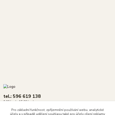
tel.: 596 619 138
9.00 hod - 15.00 hod.
Pro základní funkčnost, zpříjemnění používání webu, analytické
info@dasix.cz
účely a v případě udělení souhlasu také pro účely cílení reklamy