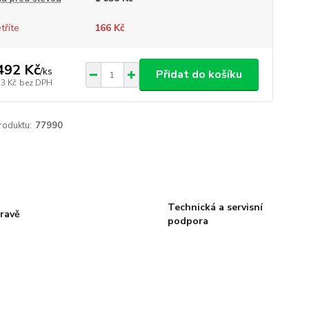
tříte
166 Kč
492 Kč
/
ks
Přidat do košíku
33 Kč
bez DPH
roduktu:
77990
Technická a servisní
ravě
podpora