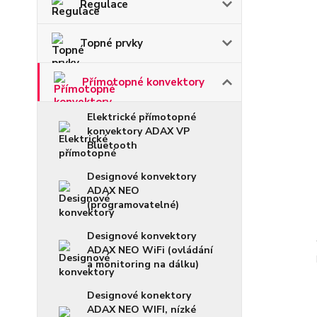
Regulace
Topné prvky
Přímotopné konvektory
Elektrické přímotopné
konvektory ADAX VP
Bluetooth
Designové konvektory
ADAX NEO
(programovatelné)
Designové konvektory
ADAX NEO WiFi (ovládání
a monitoring na dálku)
Designové konektory
ADAX NEO WIFI, nízké