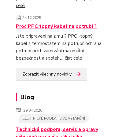
celé
24.12.2025
Proč PPC topný kabel na potrubí ?
Jste připraveni na zimu ? PPC -topný
kabel s termostatem na potrubí: ochrana
potrubí proti zamrzání maximální
bezpečnost a spolehl...
číst celé
Zobrazit všechny novinky
Blog
29.04.2026
ELEKTRICKÉ PODLAHOVÉ VYTÁPĚNÍ
Technická podpora, servis a opravy
výhradně pro naše zákazníky