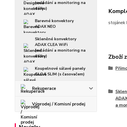
(ovládání a monitoring na
dálku)
Komple
Barevné konvektory
stojánek
ADAX NEO
Skleněné konvektory
ADAX CLEA WiFi
(ovládání a monitoring na
Zboží 
dálku)
Přím
Koupelnové sálavé panely
GLOA SLIM (s časovačem)
Rekuperace
Sklen
ADAX 
Výprodej / Komisní prodej
a mon