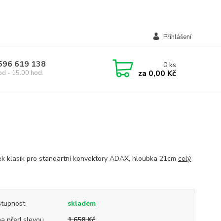
Přihlášení
 596 619 138
0
ks
za
0,00 Kč
od - 15.00 hod.
ek klasik pro standartní konvektory ADAX, hloubka 21cm
celý
tupnost
skladem
a před slevou
1 658 Kč