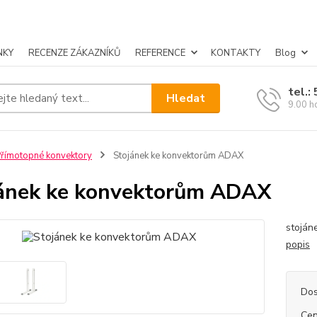
NKY
RECENZE ZÁKAZNÍKŮ
REFERENCE
KONTAKTY
Blog
tel.:
Hledat
9.00 h
římotopné konvektory
Stojánek ke konvektorům ADAX
ánek ke konvektorům ADAX
stoján
popis
Dos
Cen