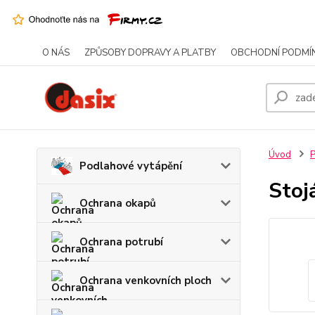
O NÁS
ZPŮSOBY DOPRAVY A PLATBY
OBCHODNÍ PODMÍ
Úvod
P
Podlahové vytápění
Stoj
Ochrana okapů
Ochrana potrubí
Ochrana venkovních ploch