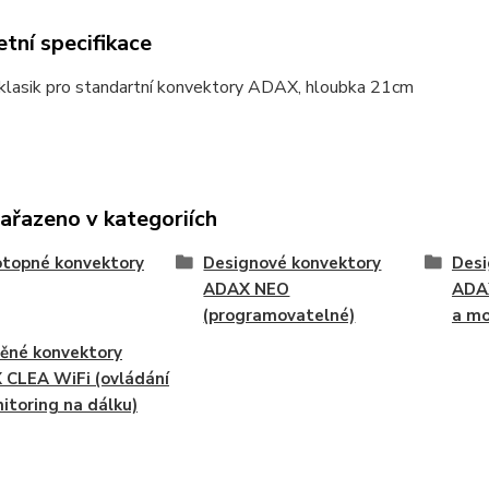
tní specifikace
 klasik pro standartní konvektory ADAX, hloubka 21cm
zařazeno v kategoriích
otopné konvektory
Designové konvektory
Desi
ADAX NEO
ADAX
(programovatelné)
a mo
ěné konvektory
CLEA WiFi (ovládání
itoring na dálku)