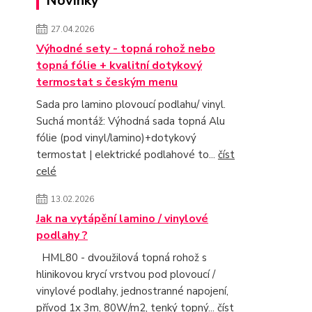
Novinky
27.04.2026
Výhodné sety - topná rohož nebo
topná fólie + kvalitní dotykový
termostat s českým menu
Sada pro lamino plovoucí podlahu/ vinyl.
Suchá montáž: Výhodná sada topná Alu
fólie (pod vinyl/lamino)+dotykový
termostat | elektrické podlahové to...
číst
celé
13.02.2026
Jak na vytápění lamino / vinylové
podlahy ?
HML80 - dvoužilová topná rohož s
hlinikovou krycí vrstvou pod plovoucí /
vinylové podlahy, jednostranné napojení,
přívod 1x 3m, 80W/m2, tenký topný...
číst