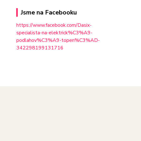
Jsme na Facebooku
https://www.facebook.com/Dasix-
specialista-na-elektrick%C3%A9-
podlahov%C3%A9-topen%C3%AD-
342298
199131716