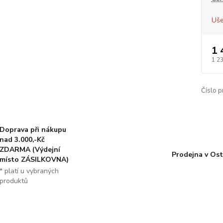
Uše
1 
1 2
Číslo p
Doprava při nákupu
nad 3.000,-Kč
ZDARMA (Výdejní
Prodejna v Ost
místo ZÁSILKOVNA)
* platí u vybraných
produktů