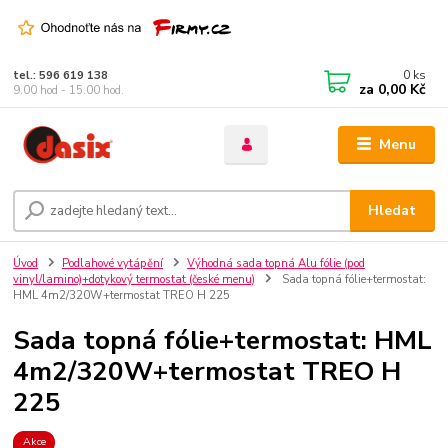
0
ks
tel.: 596 619 138
za
0,00 Kč
9.00 hod - 15.00 hod.
Menu
Hledat
Úvod
Podlahové vytápění
Výhodná sada topná Alu fólie (pod
vinyl/lamino)+dotykový termostat (české menu)
Sada topná fólie+termostat:
HML 4m2/320W+termostat TREO H 225
Sada topná fólie+termostat: HML
4m2/320W+termostat TREO H
225
Akce