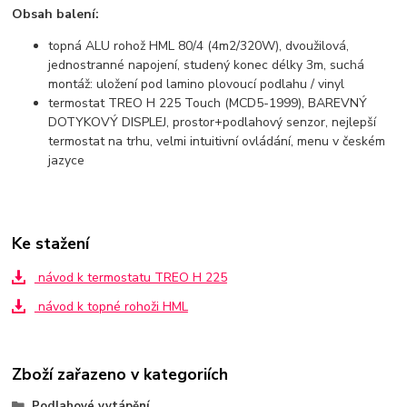
Obsah balení:
topná ALU rohož HML 80/4 (4m2/320W), dvoužilová,
jednostranné napojení, studený konec délky 3m, suchá
montáž: uložení pod lamino plovoucí podlahu / vinyl
termostat TREO H 225 Touch (MCD5-1999), BAREVNÝ
DOTYKOVÝ DISPLEJ, prostor+podlahový senzor, nejlepší
termostat na trhu, velmi intuitivní ovládání, menu v českém
jazyce
Ke stažení
návod k termostatu TREO H 225
návod k topné rohoži HML
Zboží zařazeno v kategoriích
Podlahové vytápění