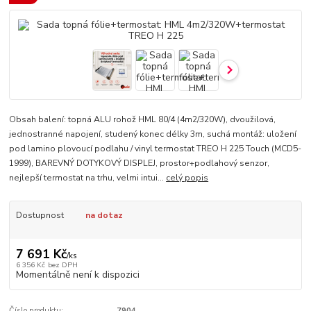
Obsah balení: topná ALU rohož HML 80/4 (4m2/320W), dvoužilová,
jednostranné napojení, studený konec délky 3m, suchá montáž: uložení
pod lamino plovoucí podlahu / vinyl termostat TREO H 225 Touch (MCD5-
1999), BAREVNÝ DOTYKOVÝ DISPLEJ, prostor+podlahový senzor,
nejlepší termostat na trhu, velmi intui...
celý popis
Dostupnost
na dotaz
7 691 Kč
/
ks
6 356 Kč
bez DPH
Momentálně není k dispozici
Číslo produktu:
7904