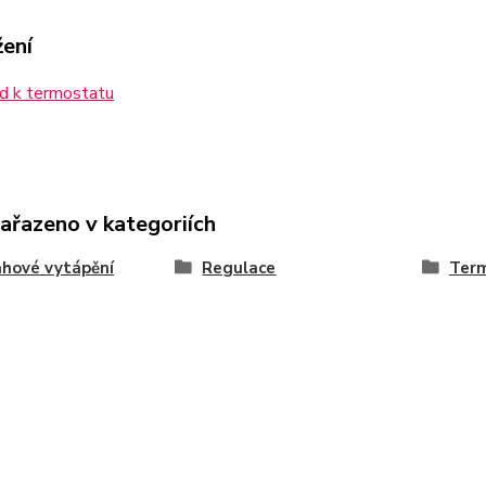
žení
d k termostatu
zařazeno v kategoriích
hové vytápění
Regulace
Term