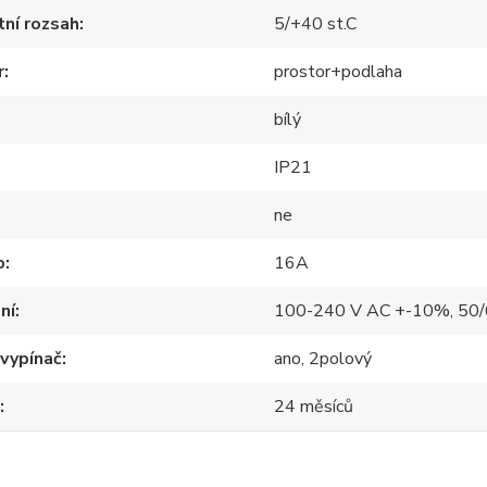
ní rozsah
5/+40 st.C
r
prostor+podlaha
bílý
IP21
ne
p
16A
ní
100-240 V AC +-10%, 50
 vypínač
ano, 2polový
24 měsíců