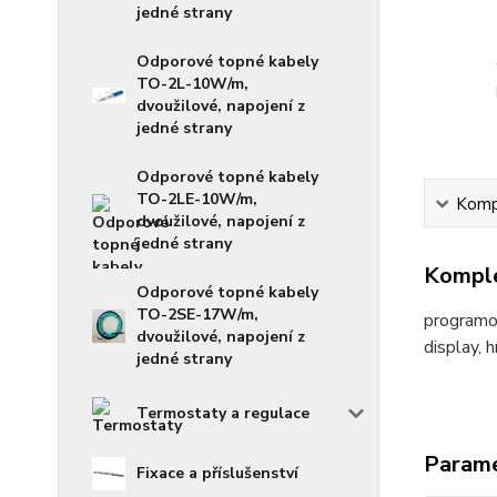
jedné strany
Odporové topné kabely
TO-2L-10W/m,
dvoužilové, napojení z
jedné strany
Odporové topné kabely
TO-2LE-10W/m,
Kompl
dvoužilové, napojení z
jedné strany
Komple
Odporové topné kabely
TO-2SE-17W/m,
programo
dvoužilové, napojení z
display, 
jedné strany
Termostaty a regulace
Param
Fixace a příslušenství