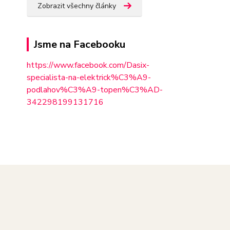
Zobrazit všechny články
Jsme na Facebooku
https://www.facebook.com/Dasix-
specialista-na-elektrick%C3%A9-
podlahov%C3%A9-topen%C3%AD-
342298
199131716