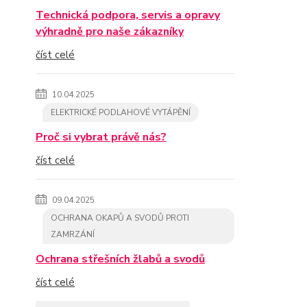
Technická podpora, servis a opravy
výhradně pro naše zákazníky
číst celé
10.04.2025
ELEKTRICKÉ PODLAHOVÉ VYTÁPĚNÍ
Proč si vybrat právě nás?
číst celé
09.04.2025
OCHRANA OKAPŮ A SVODŮ PROTI
ZAMRZÁNÍ
Ochrana střešních žlabů a svodů
číst celé