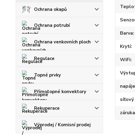
Teplot
Ochrana okapů
Senzo
Ochrana potrubí
Barva
Ochrana venkovních ploch
Krytí
Regulace
WiFi
Výstu
Topné prvky
napáje
Přímotopné konvektory
síťový
Rekuperace
záruka
Výprodej / Komisní prodej