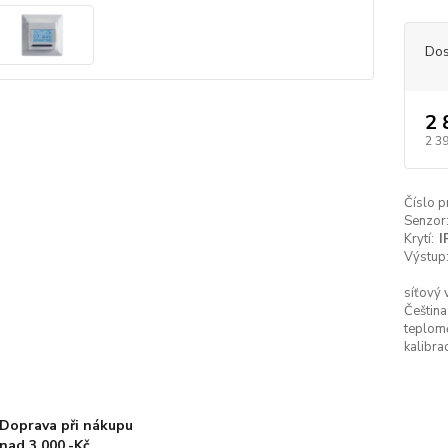
Dos
2 
2 3
Číslo p
Senzor
Krytí:
I
Výstup
síťový 
Čeština
teplom
kalibrac
Doprava při nákupu
nad 3.000,-Kč