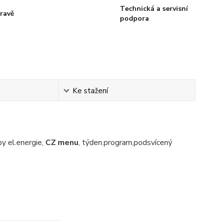
Technická a servisní
ravě
podpora
Ke stažení
y el.energie,
CZ menu
, týden.program,podsvícený