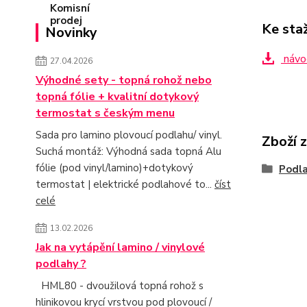
Ke sta
Novinky
návo
27.04.2026
Výhodné sety - topná rohož nebo
topná fólie + kvalitní dotykový
termostat s českým menu
Sada pro lamino plovoucí podlahu/ vinyl.
Zboží 
Suchá montáž: Výhodná sada topná Alu
fólie (pod vinyl/lamino)+dotykový
Podla
termostat | elektrické podlahové to...
číst
celé
13.02.2026
Jak na vytápění lamino / vinylové
podlahy ?
HML80 - dvoužilová topná rohož s
hlinikovou krycí vrstvou pod plovoucí /