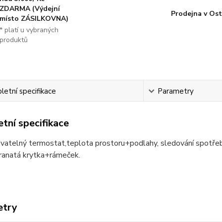
ZDARMA (Výdejní
Prodejna v Ost
místo ZÁSILKOVNA)
* platí u vybraných
produktů
etní specifikace
Parametry
tní specifikace
vatelný termostat,teplota prostoru+podlahy, sledování spotřeb
hranatá krytka+rámeček.
etry