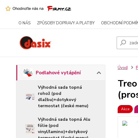
O NÁS
ZPŮSOBY DOPRAVY A PLATBY
OBCHODNÍ PODMÍ
Úvod
P
Podlahové vytápění
Treo
Výhodná sada topná
(pro
rohož (pod
dlažbu)+dotykový
termostat (české menu)
Akce
Výhodná sada topná Alu
fólie (pod
vinyl/lamino)+dotykový
termostat (české menu)