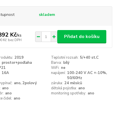
tupnost
skladem
892 Kč
/
ks
Přidat do košíku
90 Kč
bez DPH
roduktu:
2019
Teplotní rozsah:
5/+40 st.C
:
prostor+podlaha
Barva:
bílý
P21
WiFi:
ne
:
16A
napájení:
100-240 V AC +-10%,
50/60Hz
vypínač:
ano, 2polový
záruka:
24 měsíců
:
ano
dětská pojistka:
ano
ěr:
ano
monitoring spotřeby:
ano
e čidel:
ano