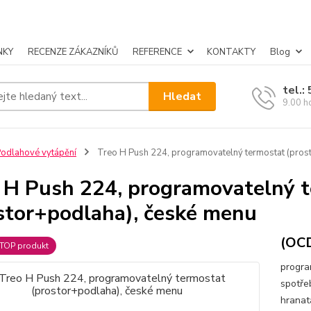
NKY
RECENZE ZÁKAZNÍKŮ
REFERENCE
KONTAKTY
Blog
tel.:
Hledat
9.00 h
odlahové vytápění
Treo H Push 224, programovatelný termostat (pros
 H Push 224, programovatelný 
stor+podlaha), české menu
(OC
TOP produkt
progra
spotře
hranat