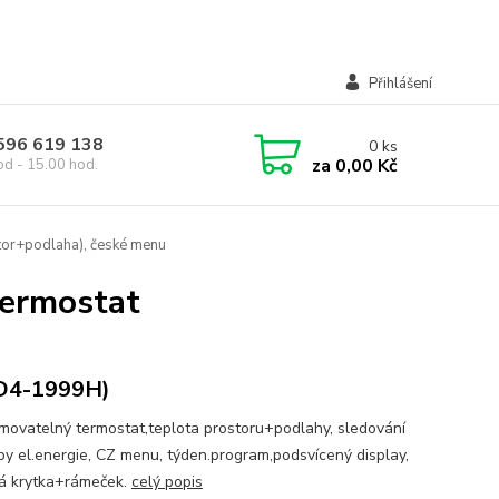
Přihlášení
 596 619 138
0
ks
za
0,00 Kč
od - 15.00 hod.
tor+podlaha), české menu
termostat
D4-1999H)
movatelný termostat,teplota prostoru+podlahy, sledování
by el.energie, CZ menu, týden.program,podsvícený display,
á krytka+rámeček.
celý popis