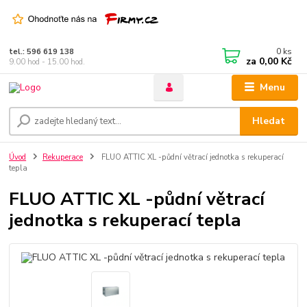
0
ks
tel.: 596 619 138
za
0,00 Kč
9.00 hod - 15.00 hod.
Menu
Hledat
Úvod
Rekuperace
FLUO ATTIC XL -půdní větrací jednotka s rekuperací
tepla
FLUO ATTIC XL -půdní větrací
jednotka s rekuperací tepla