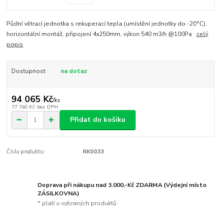
Půdní větrací jednotka s rekuperací tepla (umístění jednotky do -20°C),
horizontální montáž, připojení 4x250mm, výkon 540 m3/h @100Pa
celý
popis
Dostupnost
na dotaz
94 065 Kč
/
ks
77 740 Kč
bez DPH
Přidat do košíku
Číslo produktu:
RK0033
Doprava při nákupu nad 3.000,-Kč ZDARMA (Výdejní místo
ZÁSILKOVNA)
* platí u vybraných produktů