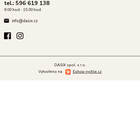
tel.: 596 619 138
9.00 hod - 15.00 hod.
info@dasix.cz
DASIX spol. s r.o.
Vytvořeno na
Eshop-rychle.cz