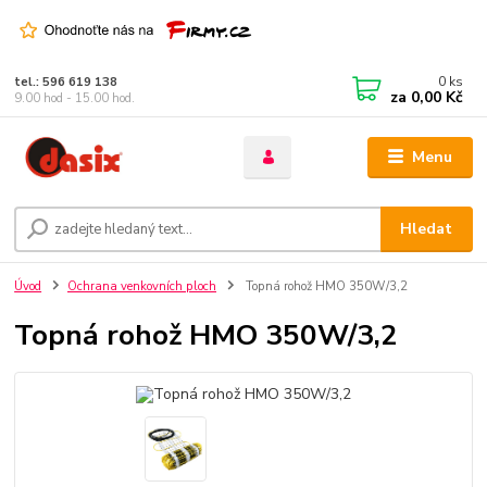
0
ks
tel.: 596 619 138
za
0,00 Kč
9.00 hod - 15.00 hod.
Menu
Hledat
Úvod
Ochrana venkovních ploch
Topná rohož HMO 350W/3,2
Topná rohož HMO 350W/3,2