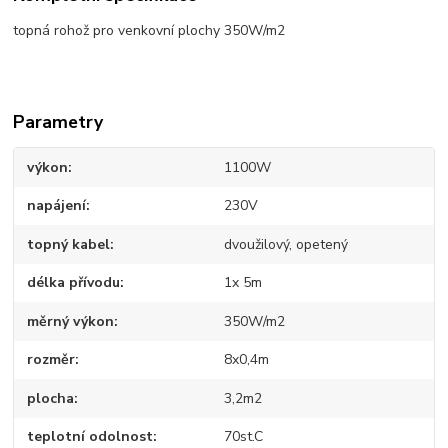
topná rohož pro venkovní plochy 350W/m2
Parametry
výkon
1100W
napájení
230V
topný kabel
dvoužilový, opetený
délka přívodu
1x 5m
měrný výkon
350W/m2
rozměr
8x0,4m
plocha
3,2m2
teplotní odolnost
70st.C