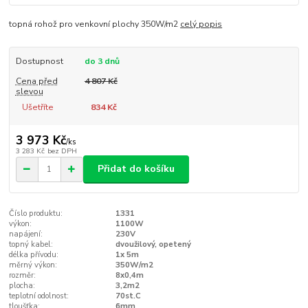
topná rohož pro venkovní plochy 350W/m2
celý popis
Dostupnost
do 3 dnů
Cena před
4 807 Kč
slevou
Ušetříte
834 Kč
3 973 Kč
/
ks
3 283 Kč
bez DPH
Přidat do košíku
Číslo produktu:
1331
výkon:
1100W
napájení:
230V
topný kabel:
dvoužilový, opetený
délka přívodu:
1x 5m
měrný výkon:
350W/m2
rozměr:
8x0,4m
plocha:
3,2m2
teplotní odolnost:
70st.C
tloušťka:
6mm