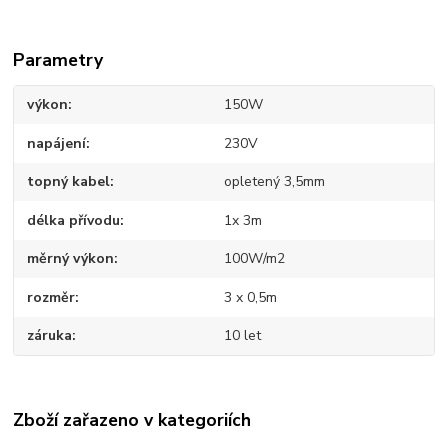
Parametry
výkon
150W
napájení
230V
topný kabel
opletený 3,5mm
délka přívodu
1x 3m
měrný výkon
100W/m2
rozměr
3 x 0,5m
záruka
10 let
Zboží zařazeno v kategoriích