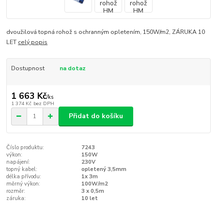
dvoužilová topná rohož s ochranným opletením, 150W/m2, ZÁRUKA 10
LET
celý popis
Dostupnost
na dotaz
1 663 Kč
/
ks
1 374 Kč
bez DPH
Přidat do košíku
Číslo produktu:
7243
výkon:
150W
napájení:
230V
topný kabel:
opletený 3,5mm
délka přívodu:
1x 3m
měrný výkon:
100W/m2
rozměr:
3 x 0,5m
záruka:
10 let