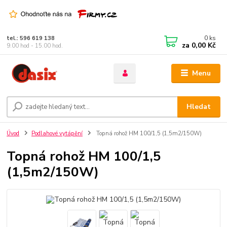
0
ks
tel.: 596 619 138
za
0,00 Kč
9.00 hod - 15.00 hod.
Menu
Hledat
Úvod
Podlahové vytápění
Topná rohož HM 100/1,5 (1,5m2/150W)
Topná rohož HM 100/1,5
(1,5m2/150W)