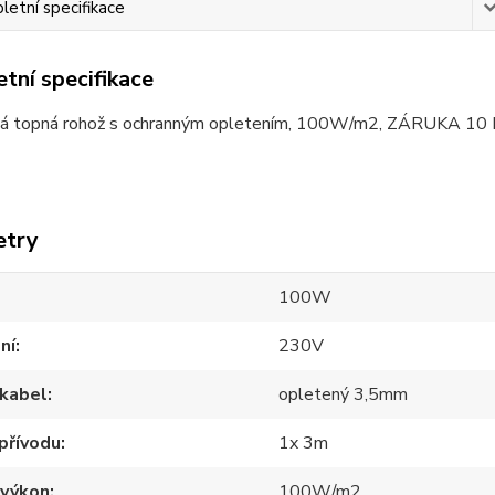
etní specifikace
tní specifikace
vá topná rohož s ochranným opletením, 100W/m2, ZÁRUKA 10
etry
100W
ní
230V
 kabel
opletený 3,5mm
přívodu
1x 3m
 výkon
100W/m2