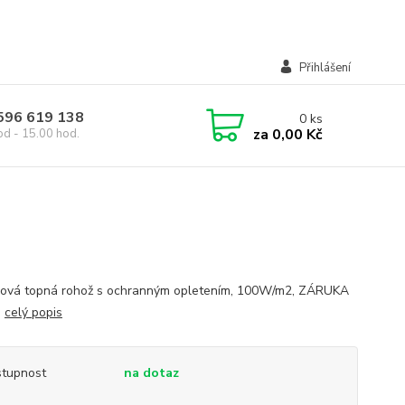
Přihlášení
 596 619 138
0
ks
za
0,00 Kč
od - 15.00 hod.
lová topná rohož s ochranným opletením, 100W/m2, ZÁRUKA
T
celý popis
tupnost
na dotaz