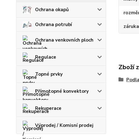
Ochrana okapů
rozmě
Ochrana potrubí
záruka
Ochrana venkovních ploch
Regulace
Zboží 
Topné prvky
Podla
Přímotopné konvektory
Rekuperace
Výprodej / Komisní prodej