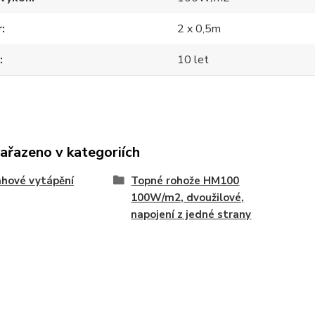
r
2 x 0,5m
10 let
zařazeno v kategoriích
hové vytápění
Topné rohože HM100
100W/m2, dvoužilové,
napojení z jedné strany