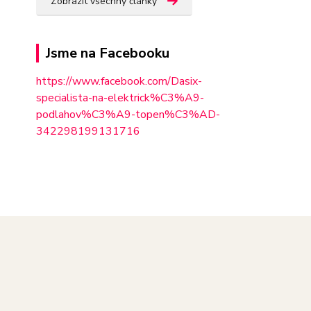
Zobrazit všechny články
Jsme na Facebooku
https://www.facebook.com/Dasix-
specialista-na-elektrick%C3%A9-
podlahov%C3%A9-topen%C3%AD-
342298
199131716