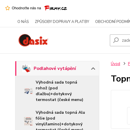
O NÁS
ZPŮSOBY DOPRAVY A PLATBY
OBCHODNÍ PODMÍ
Úvod
P
Podlahové vytápění
Topn
Výhodná sada topná
rohož (pod
dlažbu)+dotykový
termostat (české menu)
Výhodná sada topná Alu
fólie (pod
vinyl/lamino)+dotykový
termostat (české menu)