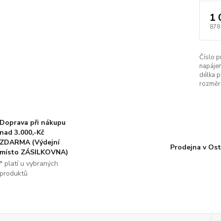
1 
878
Číslo p
napájen
délka p
rozměr
Doprava při nákupu
nad 3.000,-Kč
ZDARMA (Výdejní
Prodejna v Ost
místo ZÁSILKOVNA)
* platí u vybraných
produktů