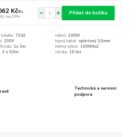
062 Kč
/
ks
Přidat do košíku
 Kč
bez DPH
roduktu:
7242
výkon:
100W
í:
230V
topný kabel:
opletený 3,5mm
řívodu:
1x 3m
měrný výkon:
100W/m2
:
2 x 0,5m
záruka:
10 let
Technická a servisní
ravě
podpora