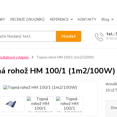
NKY
RECENZE ZÁKAZNÍKŮ
REFERENCE
KONTAKTY
Blog
tel.:
Hledat
9.00 h
odlahové vytápění
Topná rohož HM 100/1 (1m2/100W)
á rohož HM 100/1 (1m2/100W)
dvouži
10 LE
Dos