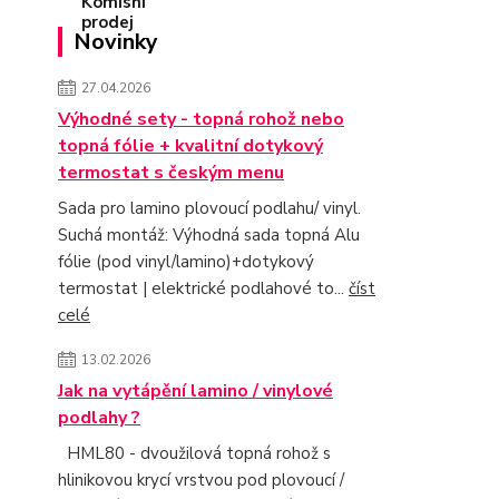
Novinky
27.04.2026
Výhodné sety - topná rohož nebo
topná fólie + kvalitní dotykový
termostat s českým menu
Sada pro lamino plovoucí podlahu/ vinyl.
Suchá montáž: Výhodná sada topná Alu
fólie (pod vinyl/lamino)+dotykový
termostat | elektrické podlahové to...
číst
celé
13.02.2026
Jak na vytápění lamino / vinylové
podlahy ?
HML80 - dvoužilová topná rohož s
hlinikovou krycí vrstvou pod plovoucí /