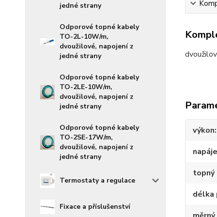
Kompl
jedné strany
Odporové topné kabely
Komple
TO-2L-10W/m,
dvoužilové, napojení z
dvoužilo
jedné strany
Odporové topné kabely
TO-2LE-10W/m,
dvoužilové, napojení z
Param
jedné strany
Odporové topné kabely
výkon
TO-2SE-17W/m,
dvoužilové, napojení z
napáje
jedné strany
topný
Termostaty a regulace
délka 
Fixace a příslušenství
měrný