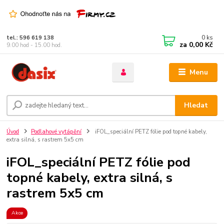
0
ks
tel.: 596 619 138
za
0,00 Kč
9.00 hod - 15.00 hod.
Menu
Hledat
Úvod
Podlahové vytápění
iFOL_speciální PETZ fólie pod topné kabely,
extra silná, s rastrem 5x5 cm
iFOL_speciální PETZ fólie pod
topné kabely, extra silná, s
rastrem 5x5 cm
Akce