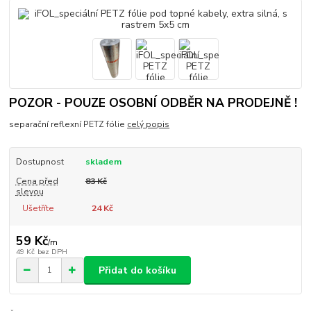
POZOR - POUZE OSOBNÍ ODBĚR NA PRODEJNĚ !
separační reflexní PETZ fólie
celý popis
Dostupnost
skladem
Cena před
83 Kč
slevou
Ušetříte
24 Kč
59 Kč
/
m
49 Kč
bez DPH
Přidat do košíku