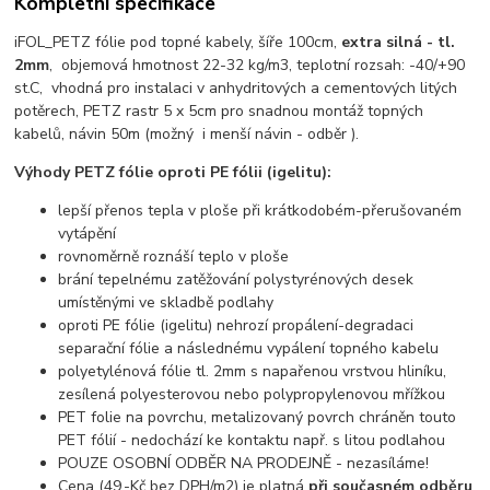
Kompletní specifikace
iFOL_PETZ fólie pod topné kabely, šíře 100cm,
extra silná - tl.
2mm
, objemová hmotnost 22-32 kg/m3, teplotní rozsah: -40/+90
st.C, vhodná pro instalaci v anhydritových a cementových litých
potěrech, PETZ rastr 5 x 5cm pro snadnou montáž topných
kabelů, návin 50m (možný i menší návin - odběr ).
Výhody PETZ fólie oproti PE fólii (igelitu):
lepší přenos tepla v ploše při krátkodobém-přerušovaném
vytápění
rovnoměrně roznáší teplo v ploše
brání tepelnému zatěžování polystyrénových desek
umístěnými ve skladbě podlahy
oproti PE fólie (igelitu) nehrozí propálení-degradaci
separační fólie a následnému vypálení topného kabelu
polyetylénová fólie tl. 2mm s napařenou vrstvou hliníku,
zesílená polyesterovou nebo polypropylenovou mřížkou
PET folie na povrchu, metalizovaný povrch chráněn touto
PET fólií - nedochází ke kontaktu např. s litou podlahou
POUZE OSOBNÍ ODBĚR NA PRODEJNĚ - nezasíláme!
Cena (49,-Kč bez DPH/m2) je platná
při současném odběru