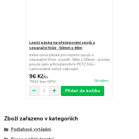
Lepící páska na přelepování spojů u
separační fólie , 50mm x 66m
extra silná páska pro lepení spojů u
separační fólie, rozměr: 66m x 50mm , prodej
pouze jako příslušenství k PETZ fólii -
samostatně nelze zakoupit
96 Kč
/
ks
Skladem
79 Kč
bez DPH
Přidat do košíku
Zboží zařazeno v kategoriích
Podlahové vytápění