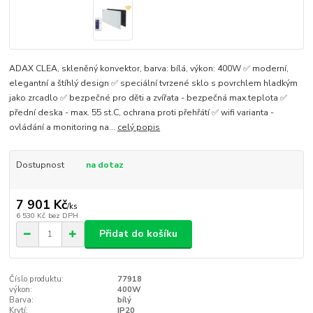
ADAX CLEA, skleněný konvektor, barva: bílá, výkon: 400W ✅ moderní,
elegantní a štíhlý design ✅ speciální tvrzené sklo s povrchlem hladkým
jako zrcadlo ✅ bezpečné pro děti a zvířata - bezpečná max.teplota ✅
přední deska - max. 55 st.C, ochrana proti přehřátí ✅ wifi varianta -
ovládání a monitoring na...
celý popis
Dostupnost
na dotaz
7 901 Kč
/
ks
6 530 Kč
bez DPH
Přidat do košíku
Číslo produktu:
77918
výkon:
400W
Barva:
bílý
Krytí:
IP20