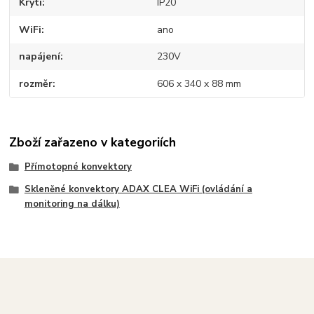
Krytí
IP20
WiFi
ano
napájení
230V
rozměr
606 x 340 x 88 mm
Zboží zařazeno v kategoriích
Přímotopné konvektory
Skleněné konvektory ADAX CLEA WiFi (ovládání a
monitoring na dálku)