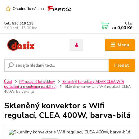
0
ks
tel.: 596 619 138
za
0,00 Kč
9.00 hod - 15.00 hod.
Menu
Hledat
Úvod
Přímotopné konvektory
Skleněné konvektory ADAX CLEA WiFi
(ovládání a monitoring na dálku)
Skleněný konvektor s Wifi regulací, CLEA
400W, barva-bílá
Skleněný konvektor s Wifi
regulací, CLEA 400W, barva-bílá