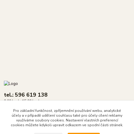
tel.: 596 619 138
9.00 hod - 15.00 hod.
Pro základní funkčnost, zpříjemnění používání webu, analytické
info@dasix.cz
účely a v případě udělení souhlasu také pro účely cílení reklamy
využíváme soubory cookies. Nastavení vlastních preferencí
cookies můžete kdykoli upravit odkazem ve spodní části stránek.