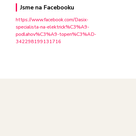
Jsme na Facebooku
https://www.facebook.com/Dasix-
specialista-na-elektrick%C3%A9-
podlahov%C3%A9-topen%C3%AD-
342298
199131716