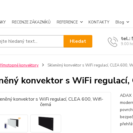
NKY
RECENZE ZÁKAZNÍKŮ
REFERENCE
KONTAKTY
Blog
tel.:
Hledat
9.00 h
římotopné konvektory
Skleněný konvektor s WiFi regulací, CLEA 600, W
něný konvektor s WiFi regulací,
ADAX C
moderní
povrch
bezpeč
přehřát