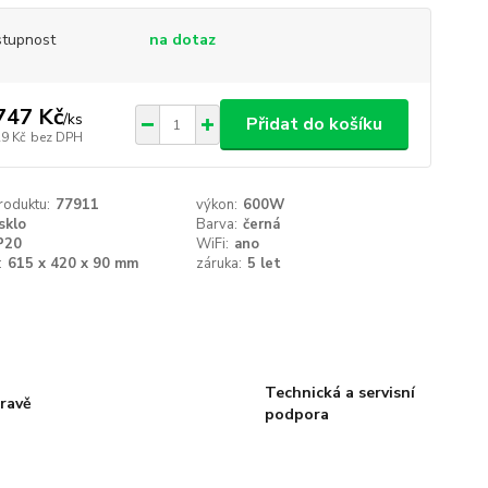
tupnost
na dotaz
747 Kč
/
ks
Přidat do košíku
29 Kč
bez DPH
roduktu:
77911
výkon:
600W
sklo
Barva:
černá
P20
WiFi:
ano
:
615 x 420 x 90 mm
záruka:
5 let
Technická a servisní
ravě
podpora