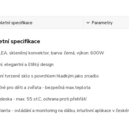
etní specifikace
Parametry
tní specifikace
A, skleněný konvektor, barva: černá, výkon: 600W
, elegantní a štíhlý design
ní tvrzené sklo s povrchlem hladkým jako zrcadlo
é pro děti a zvířata - bezpečná max.teplota
deska - max. 55 st.C, ochrana proti přehřátí
rianta - ovládání a monitoring na dálku, intuitivní aplikace v česk