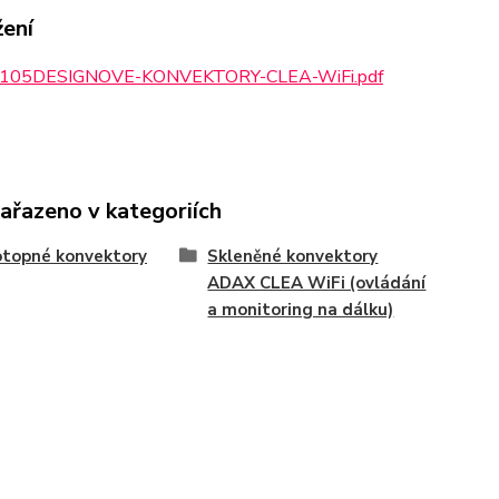
žení
105DESIGNOVE-KONVEKTORY-CLEA-WiFi.pdf
zařazeno v kategoriích
otopné konvektory
Skleněné konvektory
ADAX CLEA WiFi (ovládání
a monitoring na dálku)