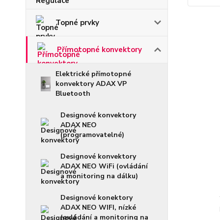
Topné prvky
Přímotopné konvektory
Elektrické přímotopné
konvektory ADAX VP
Bluetooth
Designové konvektory
ADAX NEO
(programovatelné)
Designové konvektory
ADAX NEO WiFi (ovládání
a monitoring na dálku)
Designové konektory
ADAX NEO WIFI, nízké
(ovládání a monitoring na