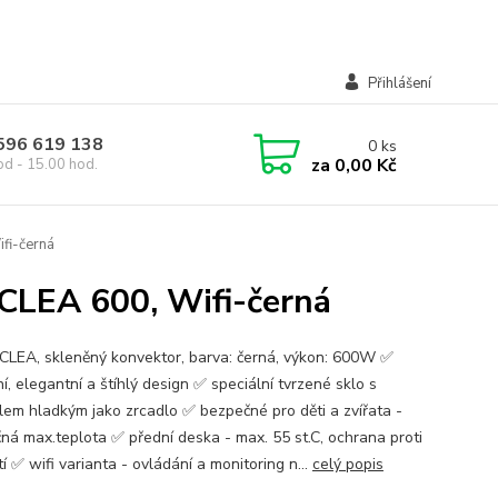
Přihlášení
 596 619 138
0
ks
za
0,00 Kč
od - 15.00 hod.
ifi-černá
 CLEA 600, Wifi-černá
LEA, skleněný konvektor, barva: černá, výkon: 600W ✅
, elegantní a štíhlý design ✅ speciální tvrzené sklo s
lem hladkým jako zrcadlo ✅ bezpečné pro děti a zvířata -
ná max.teplota ✅ přední deska - max. 55 st.C, ochrana proti
í ✅ wifi varianta - ovládání a monitoring n...
celý popis