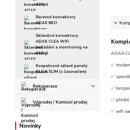
dálku)
Barevné konvektory
ADAX NEO
Kompl
Skleněné konvektory
Komple
ADAX CLEA WiFi
(ovládání a monitoring na
dálku)
ADAX CLE
✅ moderní
Koupelnové sálavé panely
GLOA SLIM (s časovačem)
✅ speciál
Rekuperace
✅ bezpečn
✅ přední 
Výprodej / Komisní prodej
✅ wifi va
Novinky