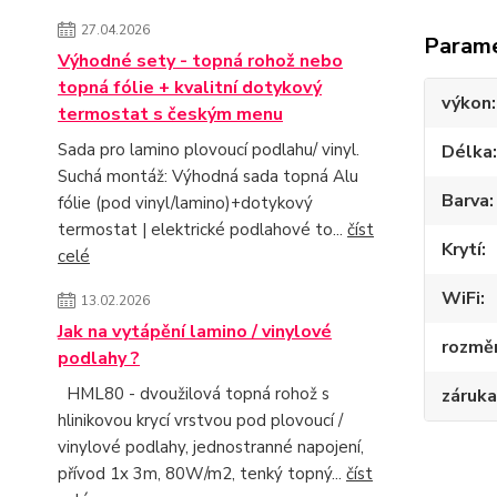
27.04.2026
Param
Výhodné sety - topná rohož nebo
topná fólie + kvalitní dotykový
výkon
termostat s českým menu
Sada pro lamino plovoucí podlahu/ vinyl.
Délka
Suchá montáž: Výhodná sada topná Alu
Barva
fólie (pod vinyl/lamino)+dotykový
termostat | elektrické podlahové to...
číst
Krytí
celé
WiFi
13.02.2026
Jak na vytápění lamino / vinylové
rozmě
podlahy ?
HML80 - dvoužilová topná rohož s
záruka
hlinikovou krycí vrstvou pod plovoucí /
vinylové podlahy, jednostranné napojení,
přívod 1x 3m, 80W/m2, tenký topný...
číst