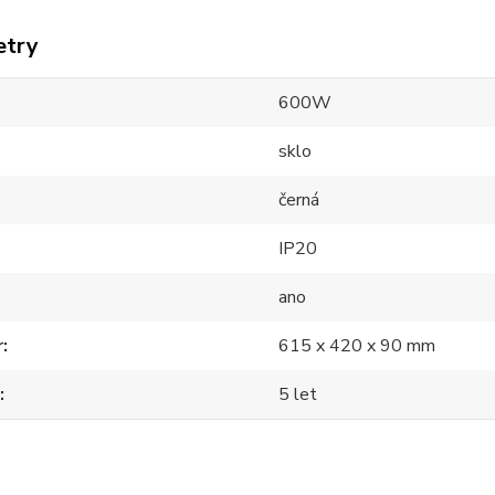
etry
600W
sklo
černá
IP20
ano
r
615 x 420 x 90 mm
5 let