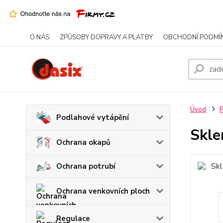
O NÁS
ZPŮSOBY DOPRAVY A PLATBY
OBCHODNÍ PODMÍ
Úvod
P
Podlahové vytápění
Skle
Ochrana okapů
Ochrana potrubí
Ochrana venkovních ploch
Regulace