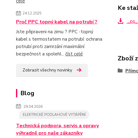
celé
Ke sta
24.12.2025
_ps_
Proč PPC topný kabel na potrubí ?
Jste připraveni na zimu ? PPC -topný
kabel s termostatem na potrubí: ochrana
potrubí proti zamrzání maximální
bezpečnost a spolehl...
číst celé
Zboží 
Zobrazit všechny novinky
Přím
Blog
29.04.2026
ELEKTRICKÉ PODLAHOVÉ VYTÁPĚNÍ
Technická podpora, servis a opravy
výhradně pro naše zákazníky