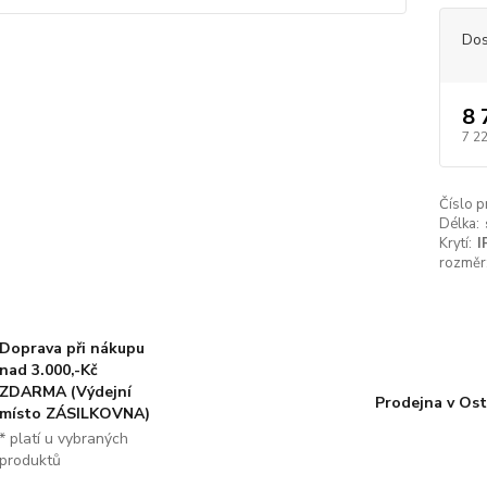
Dos
8 
7 2
Číslo p
Délka:
Krytí:
I
rozměr
Doprava při nákupu
nad 3.000,-Kč
ZDARMA (Výdejní
Prodejna v Ost
místo ZÁSILKOVNA)
* platí u vybraných
produktů