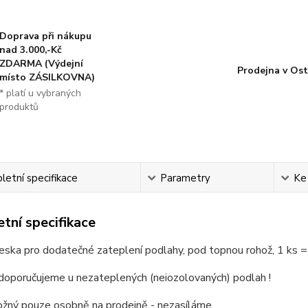
Doprava při nákupu
nad 3.000,-Kč
ZDARMA (Výdejní
Prodejna v Ost
místo ZÁSILKOVNA)
* platí u vybraných
produktů
etní specifikace
Parametry
Ke
tní specifikace
deska pro dodatečné zateplení podlahy, pod topnou rohož, 1 ks =
doporučujeme u nezateplených (neiozolovaných) podlah !
žný pouze osobně na prodejně - nezasíláme.