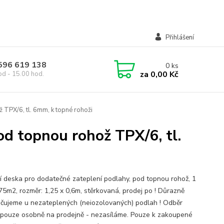
Přihlášení
 596 619 138
0
ks
za
0,00 Kč
od - 15.00 hod.
 TPX/6, tl. 6mm, k topné rohoži
od topnou rohož TPX/6, tl.
ní deska pro dodatečné zateplení podlahy, pod topnou rohož, 1
,75m2, rozměr: 1,25 x 0,6m, stěrkovaná, prodej po ! Důrazně
čujeme u nezateplených (neiozolovaných) podlah ! Odběr
pouze osobně na prodejně - nezasíláme. Pouze k zakoupené