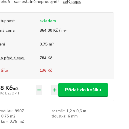
rohoži - samostatně neprodejné !
celý popis
tupnost
skladem
ná cena
864,00 Kč / m²
ení
0.75 m²
a před slevou
784 Kč
tříte
136 Kč
8 Kč
/
m2
Přidat do košíku
 Kč
bez DPH
roduktu:
9907
rozměr:
1,2 x 0,6 m
0,75 m2
tloušťka:
6 mm
 ks = 0,75 m2