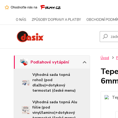
O NÁS
ZPŮSOBY DOPRAVY A PLATBY
OBCHODNÍ PODMÍ
Úvod
P
Podlahové vytápění
Tepe
Výhodná sada topná
6mm,
rohož (pod
dlažbu)+dotykový
termostat (české menu)
Výhodná sada topná Alu
fólie (pod
vinyl/lamino)+dotykový
termostat (české menu)