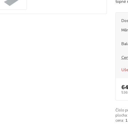
topné 
Dos
Měr
Bal
Cen
Uše
64
536
Číslo p
plocha:
cena:
1