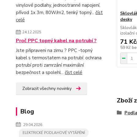
vinylové podlahy, jednostranné napojení,
přívod 1x 3m, 80W/m2, tenký topný...
číst
Sklovlá
desky
celé
Sklovlá
24.12.2025
izolační 
Proč PPC topný kabel na potrubí ?
71 Kč
59 Kč
be
Jste připraveni na zimu ? PPC -topný
kabel s termostatem na potrubí: ochrana
potrubí proti zamrzání maximální
bezpečnost a spolehl...
číst celé
Zobrazit všechny novinky
Zboží 
Blog
Podla
29.04.2026
ELEKTRICKÉ PODLAHOVÉ VYTÁPĚNÍ