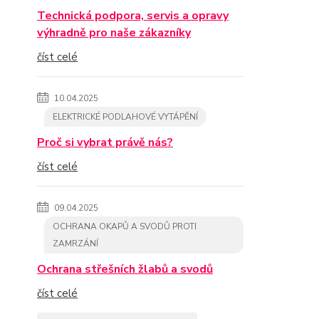
Technická podpora, servis a opravy
výhradně pro naše zákazníky
číst celé
10.04.2025
ELEKTRICKÉ PODLAHOVÉ VYTÁPĚNÍ
Proč si vybrat právě nás?
číst celé
09.04.2025
OCHRANA OKAPŮ A SVODŮ PROTI
ZAMRZÁNÍ
Ochrana střešních žlabů a svodů
číst celé