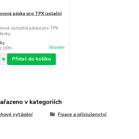
knová páska pro TPX izolační
knová výztužná páska pro TPX
desky.
/
ks
Skladem
z DPH
Přidat do košíku
zařazeno v kategoriích
hové vytápění
Fixace a příslušenství