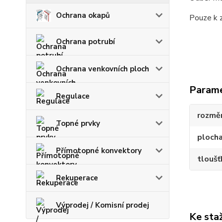
Ochrana okapů
Pouze k 
Ochrana potrubí
Ochrana venkovních ploch
Param
Regulace
rozmě
Topné prvky
ploch
Přímotopné konvektory
tloušť
Rekuperace
Výprodej / Komisní prodej
Ke sta