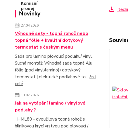
techn
Novinky
27.04.2026
Výhodné sety - topná rohož nebo
Souvise
topná fólie + kvalitní dotykový
termostat s českým menu
Sada pro lamino plovoucí podlahu/ vinyl.
Suchá montáž: Výhodná sada topná Alu
fólie (pod vinyl/lamino)+dotykový
termostat | elektrické podlahové to...
číst
celé
13.02.2026
Jak na vytápění lamino / vinylové
podlahy ?
HML80 - dvoužilová topná rohož s
hlinikovou krycí vrstvou pod plovoucí /