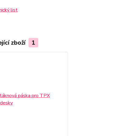
ický list
jící zboží
1