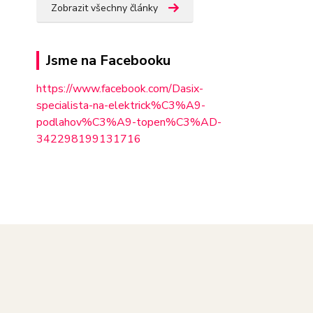
Zobrazit všechny články
Jsme na Facebooku
https://www.facebook.com/Dasix-
specialista-na-elektrick%C3%A9-
podlahov%C3%A9-topen%C3%AD-
342298
199131716