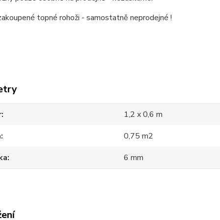
zakoupené topné rohoži - samostatně neprodejné !
etry
r
1,2 x 0,6 m
a
0,75 m2
ka
6 mm
žení