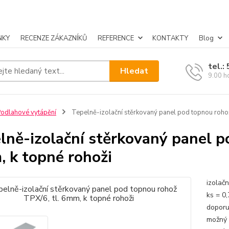
NKY
RECENZE ZÁKAZNÍKŮ
REFERENCE
KONTAKTY
Blog
tel.:
Hledat
9.00 h
odlahové vytápění
Tepelně-izolační stěrkovaný panel pod topnou rohož
lně-izolační stěrkovaný panel p
 k topné rohoži
izolač
ks = 0
doporu
možný 