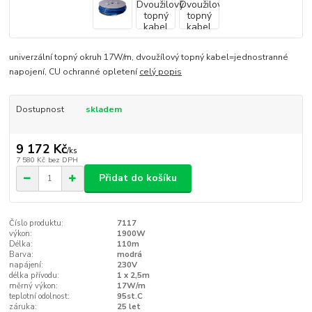
univerzální topný okruh 17W/m, dvoužílový topný kabel=jednostranné
napojení, CU ochranné opletení
celý popis
Dostupnost
skladem
9 172 Kč
/
ks
7 580 Kč
bez DPH
Přidat do košíku
Číslo produktu:
7117
výkon:
1900W
Délka:
110m
Barva:
modrá
napájení:
230V
délka přívodu:
1 x 2,5m
měrný výkon:
17W/m
teplotní odolnost:
95st.C
záruka:
25 let