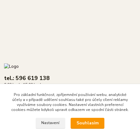
tel.: 596 619 138
9.00 hod - 15.00 hod.
Pro základní funkčnost, zpříjemnění používání webu, analytické
info@dasix.cz
účely a v případě udělení souhlasu také pro účely cílení reklamy
využíváme soubory cookies. Nastavení vlastních preferencí
cookies můžete kdykoli upravit odkazem ve spodní části stránek.
Souhlasím
Nastavení