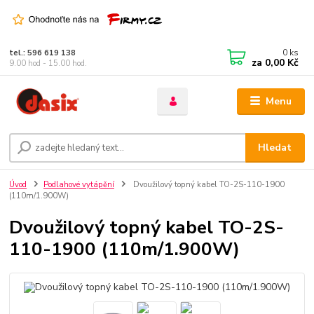
0
ks
tel.: 596 619 138
za
0,00 Kč
9.00 hod - 15.00 hod.
Menu
Hledat
Úvod
Podlahové vytápění
Dvoužilový topný kabel TO-2S-110-1900
(110m/1.900W)
Dvoužilový topný kabel TO-2S-
110-1900 (110m/1.900W)