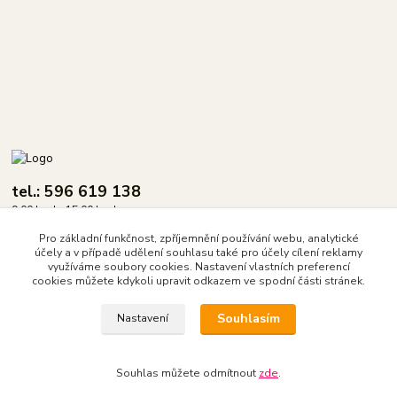
tel.: 596 619 138
9.00 hod - 15.00 hod.
Pro základní funkčnost, zpříjemnění používání webu, analytické
info@dasix.cz
účely a v případě udělení souhlasu také pro účely cílení reklamy
využíváme soubory cookies. Nastavení vlastních preferencí
cookies můžete kdykoli upravit odkazem ve spodní části stránek.
Souhlasím
Nastavení
DASIX spol. s r.o.
Souhlas můžete odmítnout
zde
.
Vytvořeno na
Eshop-rychle.cz