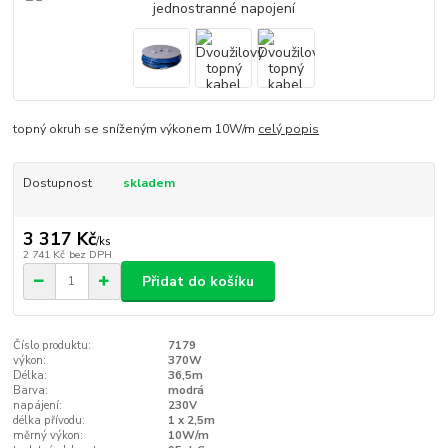
topný okruh se sníženým výkonem 10W/m
celý popis
Dostupnost
skladem
3 317 Kč
/
ks
2 741 Kč
bez DPH
Přidat do košíku
Číslo produktu:
7179
výkon:
370W
Délka:
36,5m
Barva:
modrá
napájení:
230V
délka přívodu:
1 x 2,5m
měrný výkon:
10W/m