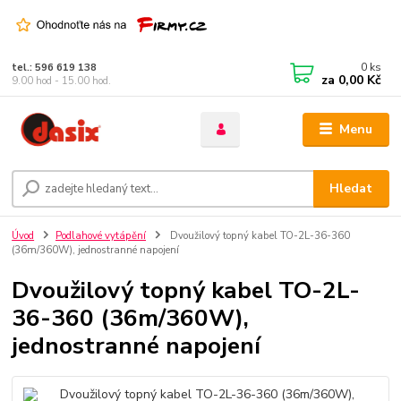
0
ks
tel.: 596 619 138
za
0,00 Kč
9.00 hod - 15.00 hod.
Menu
Hledat
Úvod
Podlahové vytápění
Dvoužilový topný kabel TO-2L-36-360
(36m/360W), jednostranné napojení
Dvoužilový topný kabel TO-2L-
36-360 (36m/360W),
jednostranné napojení