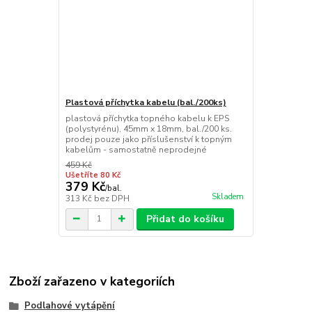
Plastová příchytka kabelu (bal./200ks)
plastová příchytka topného kabelu k EPS
(polystyrénu), 45mm x 18mm, bal./200 ks.
prodej pouze jako příslušenství k topným
kabelům - samostatně neprodejné
459 Kč
Ušetříte 80 Kč
379 Kč
/
bal.
Skladem
313 Kč
bez DPH
Přidat do košíku
Zboží zařazeno v kategoriích
Podlahové vytápění