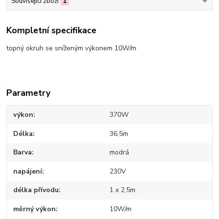
Související zboží
1
Kompletní specifikace
topný okruh se sníženým výkonem 10W/m
Parametry
výkon
370W
Délka
36,5m
Barva
modrá
napájení
230V
délka přívodu
1 x 2,5m
měrný výkon
10W/m