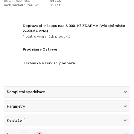
teplotní odolnost:
95st.C
nadstandartní záruka:
25 let
Doprava při nákupu nad 3.000,-Kč ZDARMA (Výdejní místo
ZÁSILKOVNA)
* platí u vybraných produktů
Prodejna v Ostravě
Technická a servisní podpora
Kompletní specifikace
Parametry
Ke stažení