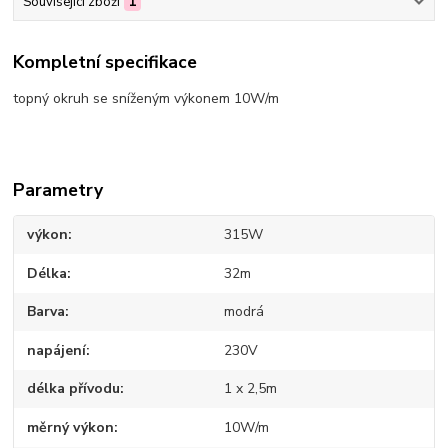
Související zboží
1
Kompletní specifikace
topný okruh se sníženým výkonem 10W/m
Parametry
výkon
315W
Délka
32m
Barva
modrá
napájení
230V
délka přívodu
1 x 2,5m
měrný výkon
10W/m