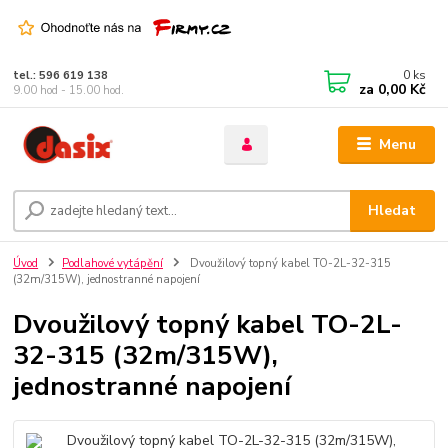
0
ks
tel.: 596 619 138
za
0,00 Kč
9.00 hod - 15.00 hod.
Menu
Hledat
Úvod
Podlahové vytápění
Dvoužilový topný kabel TO-2L-32-315
(32m/315W), jednostranné napojení
Dvoužilový topný kabel TO-2L-
32-315 (32m/315W),
jednostranné napojení