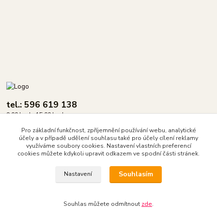
tel.: 596 619 138
9.00 hod - 15.00 hod.
Pro základní funkčnost, zpříjemnění používání webu, analytické
info@dasix.cz
účely a v případě udělení souhlasu také pro účely cílení reklamy
využíváme soubory cookies. Nastavení vlastních preferencí
cookies můžete kdykoli upravit odkazem ve spodní části stránek.
Souhlasím
Nastavení
DASIX spol. s r.o.
Souhlas můžete odmítnout
zde
.
Vytvořeno na
Eshop-rychle.cz