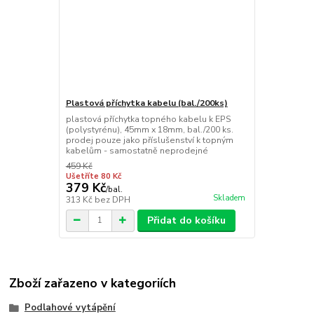
Plastová příchytka kabelu (bal./200ks)
plastová příchytka topného kabelu k EPS
(polystyrénu), 45mm x 18mm, bal./200 ks.
prodej pouze jako příslušenství k topným
kabelům - samostatně neprodejné
459 Kč
Ušetříte 80 Kč
379 Kč
/
bal.
Skladem
313 Kč
bez DPH
Přidat do košíku
Zboží zařazeno v kategoriích
Podlahové vytápění