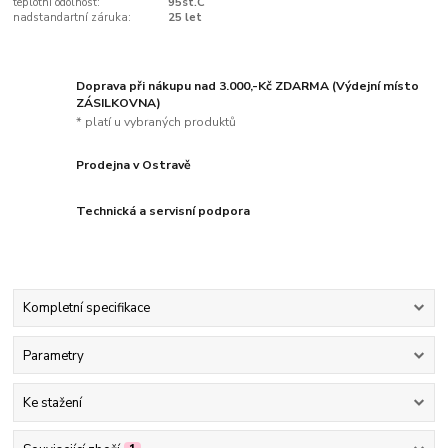
teplotní odolnost:
95st.C
nadstandartní záruka:
25 let
Doprava při nákupu nad 3.000,-Kč ZDARMA (Výdejní místo
ZÁSILKOVNA)
* platí u vybraných produktů
Prodejna v Ostravě
Technická a servisní podpora
Kompletní specifikace
Parametry
Ke stažení