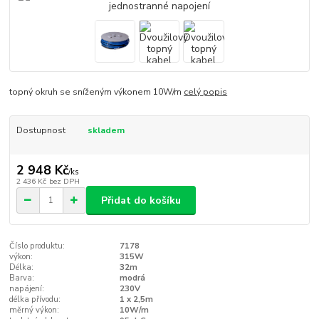
topný okruh se sníženým výkonem 10W/m
celý popis
Dostupnost
skladem
2 948 Kč
/
ks
2 436 Kč
bez DPH
Přidat do košíku
Číslo produktu:
7178
výkon:
315W
Délka:
32m
Barva:
modrá
napájení:
230V
délka přívodu:
1 x 2,5m
měrný výkon:
10W/m