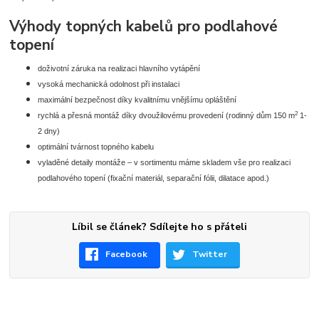
Vý
hody topných kabelů pro podlahové
topení
doživotní záruka na realizaci hlavního vytápění
vysoká mechanická odolnost při instalaci
maximální bezpečnost díky kvalitnímu vnějšímu opláštění
2
rychlá a přesná montáž díky dvoužilovému provedení (rodinný dům 150 m
1-
2 dny)
optimální tvárnost topného kabelu
vyladěné detaily montáže – v sortimentu máme skladem vše pro realizaci
podlahového topení (fixační materiál, separační fólii, dilatace apod.)
Líbil se článek? Sdílejte ho s přáteli
Facebook
Twitter