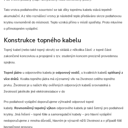
Tato vrstva podlahového souvrtství se tak díky topnému kabelu stává tepelně-
akumulační. A z této roznášecí vrstvy je následně teplo předáváno skrze podlahovou
krytinu rovnoměrně do místnosti. Teplo vzniká přímo v místě spotřeby. Proto mluvíme
o přímotopném vytápění.
Konstrukce topného kabelu
Topný kabel (nebo také topný okruh) se skládá z několika částí: z topné části
zakončené koncovkou a propojené s tzv. studeným koncem precizně provedenou
spojkou.
Topné jádro
u odporového kabelu je
odporový vodič
, u kvalitních kabelů
splétaný z
více drátů
. Kvalita topného jádra má významný vliv na životnost celého topného
prvku. Životnost je u našich léty ověřených odporových kabelů srovnatelná s
životností jakékoliv jiné elektroinstalace v do
Pro podlahové vytápění doporučujeme výhradně odporové topné
kabely.
Rovnoměrný tepelný výkon
odporového kabelu je také šetrný pro podlahové
krytiny. Jiná řešení – topné fólie a samoregulační kabely – pro hlavní vytápění
nedoporučujeme z mnoha důvodů, hlavním je výrazně nižší životnost a v případě fólií
bezpečnost provozu.