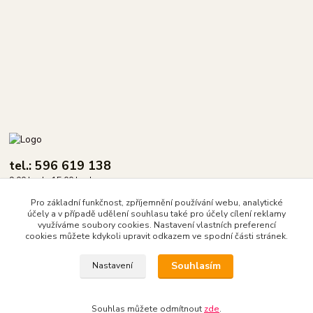
tel.: 596 619 138
9.00 hod - 15.00 hod.
Pro základní funkčnost, zpříjemnění používání webu, analytické
info@dasix.cz
účely a v případě udělení souhlasu také pro účely cílení reklamy
využíváme soubory cookies. Nastavení vlastních preferencí
cookies můžete kdykoli upravit odkazem ve spodní části stránek.
Souhlasím
Nastavení
DASIX spol. s r.o.
Souhlas můžete odmítnout
zde
.