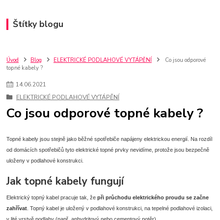
Štítky blogu
Úvod
Blog
ELEKTRICKÉ PODLAHOVÉ VYTÁPĚNÍ
Co jsou odporové
topné kabely ?
14
.
06
.
2021
ELEKTRICKÉ PODLAHOVÉ VYTÁPĚNÍ
Co jsou odporové topné kabely ?
Topné kabely jsou stejně jako běžné spotřebiče napájeny elektrickou energií. Na rozdíl
od domácích spotřebičů tyto elektrické topné prvky nevidíme, protože jsou bezpečně
uloženy v podlahové konstrukci.
Jak topné kabely fungují
Elektrický topný kabel pracuje tak, že
při průchodu elektrického proudu se začne
zahřívat
. Topný kabel je uložený v podlahové konstrukci, na tepelné podlahové izolaci,
v lité vrstvě podlahy (např. anhydritový nebo cementový potěr).